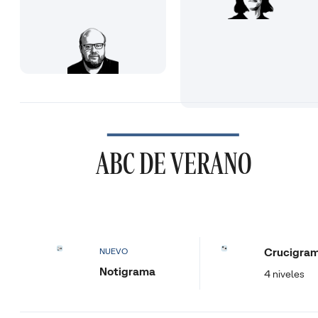
ABC DE VERANO
Crucigra
NUEVO
Notigrama
4 niveles