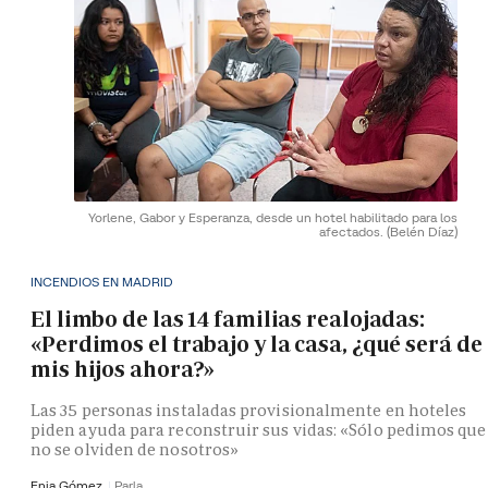
Yorlene, Gabor y Esperanza, desde un hotel habilitado para los
afectados.
(Belén Díaz)
INCENDIOS EN MADRID
El limbo de las 14 familias realojadas:
«Perdimos el trabajo y la casa, ¿qué será de
mis hijos ahora?»
Las 35 personas instaladas provisionalmente en hoteles
piden ayuda para reconstruir sus vidas: «Sólo pedimos que
no se olviden de nosotros»
Enia Gómez
Parla