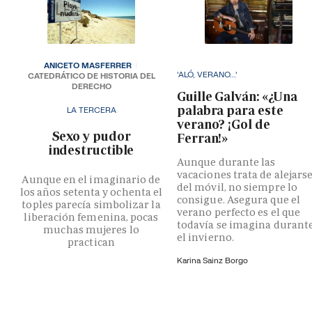
ANICETO MASFERRER
'ALÓ, VERANO...'
CATEDRÁTICO DE HISTORIA DEL
DERECHO
Guille Galván: «¿Una
palabra para este
LA TERCERA
verano? ¡Gol de
­Sexo y pudor
Ferran!»
indestructible
Aunque durante las
vacaciones trata de alejars
Aunque en el imaginario de
del móvil, no siempre lo
los años setenta y ochenta el
consigue. Asegura que el
toples parecía simbolizar la
verano perfecto es el que
liberación femenina, pocas
todavía se imagina durant
muchas mujeres lo
el invierno.
practican
Karina Sainz Borgo