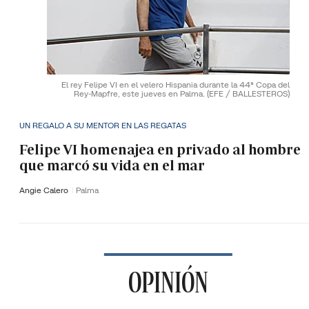
El rey Felipe VI en el velero Hispania durante la 44ª Copa del
Rey-Mapfre, este jueves en Palma.
(EFE / BALLESTEROS)
UN REGALO A SU MENTOR EN LAS REGATAS
Felipe VI homenajea en privado al hombre
que marcó su vida en el mar
Angie Calero
Palma
OPINIÓN