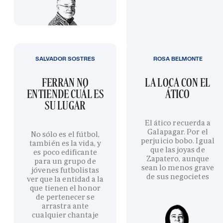
SALVADOR SOSTRES
ROSA BELMONTE
FERRAN NO
LA LOCA CON EL
ENTIENDE CUÁL ES
ÁTICO
SU LUGAR
El ático recuerda a
Galapagar. Por el
No sólo es el fútbol,
perjuicio bobo. Igual
también es la vida, y
que las joyas de
es poco edificante
Zapatero, aunque
para un grupo de
sean lo menos grave
jóvenes futbolistas
de sus negocietes
ver que la entidad a la
que tienen el honor
de pertenecer se
arrastra ante
cualquier chantaje