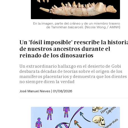
En la imagen, parte del cráneo y de un miembro trasero
de Tamirkhan balcarceli.
(Nicole Wong / AMNH)
Un 'fósil imposible' reescribe la histori
de nuestros ancestros durante el
reinado de los dinosaurios
Un extraordinario hallazgo en el desierto de Gobi
desbarata décadas de teorías sobre el origen de los
mamíferos placentarios y demuestra que los dientes
no siempre dicen la verdad
José Manuel Nieves
|
01/08/2026