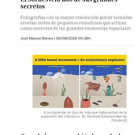
secretos
Fotografías con la mayor resolución jamás tomadas
revelan miles de pequeños remolinos que actúan
como motores de las grandes tormentas espaciales
José Manuel Nieves
|
06/08/2026 00:39h.
A la izquierda, el tipo de vida que había antes de la
explosión del Cámbrico.
(R. Bicknell (Universidad de
Flinders))