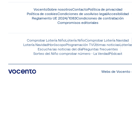
Vocento
Sobre nosotros
Contacto
Política de privacidad
Política de cookies
Condiciones de uso
Aviso legal
Accesibilidad
Reglamento UE 2024/1083
Condiciones de contratación
Compromisos editoriales
Comprobar Lotería Niño
Lotería Niño
Comprobar Lotería Navidad
Lotería Navidad
Horóscopo
Programación TV
Últimas noticias
Lotería
Escucha las noticias del día
Preguntas frecuentes
Sorteo del Niño comprobar número - La Verdad
Pódcast
Webs de Vocento