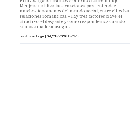
El investigador francés (cómo no) Laurent Pujo-
Menjouet utiliza las ecuaciones para entender
muchos fenómenos del mundo social, entre ellos las
relaciones románticas. «Hay tres factores clave: el
atractivo, el desgaste y cómo respondemos cuando
somos amados», asegura
Judith de Jorge
|
04/08/2026 02:12h.