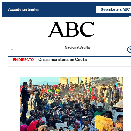
Saltar al contenido
Accede sin límites
Suscríbete a ABC
Nacional
Sevilla
Crisis migratoria en Ceuta
EN DIRECTO