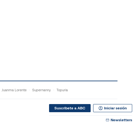
Juanma Lorente
Supernanny
Topuria
Suscribete a ABC
Iniciar sesión
Newsletters