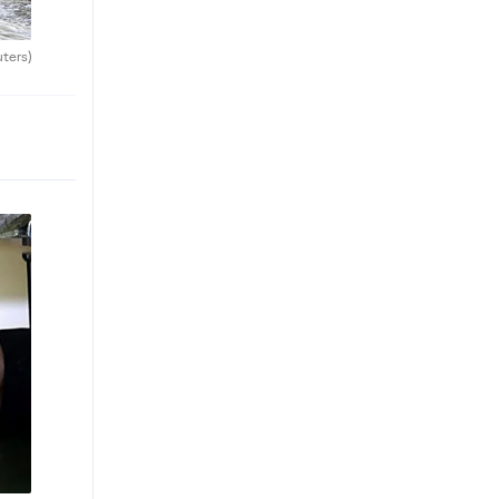
uters)