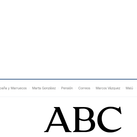
paña y Marruecos
Marta González
Pensión
Correos
Marcos Vázquez
Malú