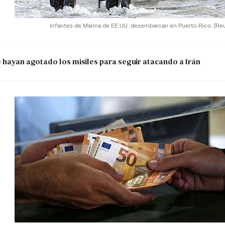
Infantes de Marina de EE.UU. desembarcan en Puerto Rico.
(Re
e hayan agotado los misiles para seguir atacando a Irán