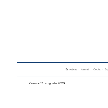
Saltar al contenido
Es noticia
Aemet
Ceuta
Es
Viernes
07 de agosto 2026