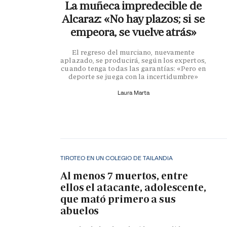
La muñeca impredecible de
Alcaraz: «No hay plazos; si se
empeora, se vuelve atrás»
El regreso del murciano, nuevamente
aplazado, se producirá, según los expertos,
cuando tenga todas las garantías: «Pero en
deporte se juega con la incertidumbre»
Laura Marta
TIROTEO EN UN COLEGIO DE TAILANDIA
Al menos 7 muertos, entre
ellos el atacante, adolescente,
que mató primero a sus
abuelos