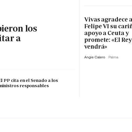
Vivas agradece 
Felipe VI su cari
bieron los
apoyo a Ceuta y
itar a
promete: «El Rey
vendrá»
Angie Calero
Palma
El PP cita en el Senado a los
ministros responsables