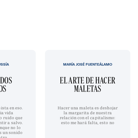
USSÍA
MARÍA JOSÉ FUENTEÁLAMO
IDOS
EL ARTE DE HACER
OS
MALETAS
ista en eso.
Hacer una maleta es deshojar
ia vida
la margarita de nuestra
o ruido que
relación con el capitalismo:
tir a salvo.
esto me hará falta, esto no
nque no lo
s un sonido
ntro