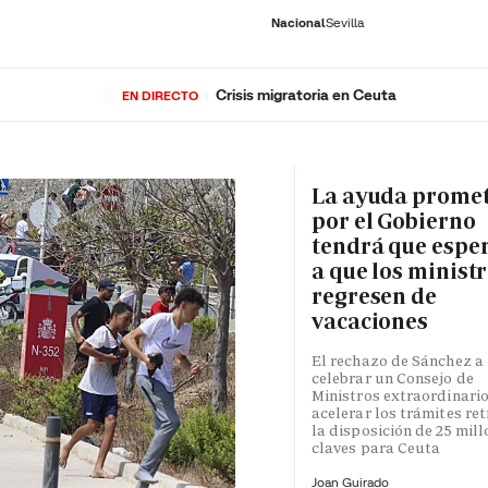
Nacional
Sevilla
Crisis migratoria en Ceuta
EN DIRECTO
RNACIONAL
ECONOMÍA
DEPORTES
SOCIEDAD
CULTURA
GENTE
PLAY
HISTORIA
ÚLTI
La ayuda prome
por el Gobierno
tendrá que espe
a que los minist
regresen de
vacaciones
El rechazo de Sánchez a
celebrar un Consejo de
Ministros extraordinari
acelerar los trámites re
la disposición de 25 mil
claves para Ceuta
Joan Guirado