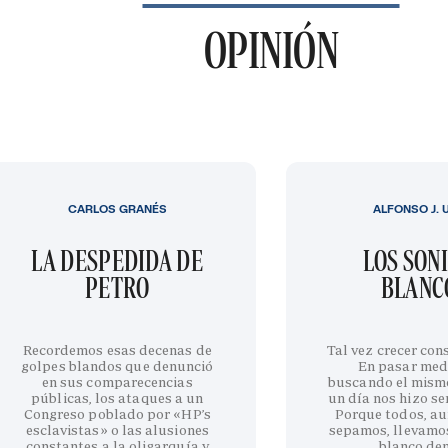
OPINIÓN
CARLOS GRANÉS
ALFONSO J. 
LA DESPEDIDA DE
LOS SON
PETRO
BLANC
Recordemos esas decenas de
Tal vez crecer cons
golpes blandos que denunció
En pasar med
en sus comparecencias
buscando el mism
públicas, los ataques a un
un día nos hizo sen
Congreso poblado por «HP’s
Porque todos, au
esclavistas» o las alusiones
sepamos, llevamo
constantes a la oligarquía y
blanco de