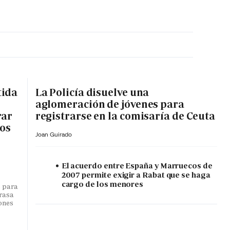
MA HORA
tida
La Policía disuelve una
aglomeración de jóvenes para
rar
registrarse en la comisaría de Ceuta
ros
Joan Guirado
El acuerdo entre España y Marruecos de
2007 permite exigir a Rabat que se haga
cargo de los menores
o para
trasa
lones