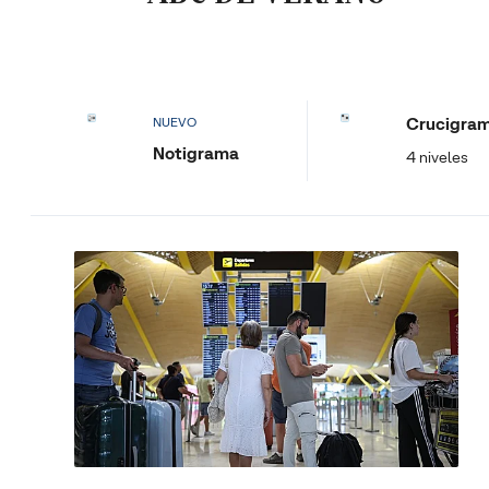
Crucigra
NUEVO
Notigrama
4 niveles