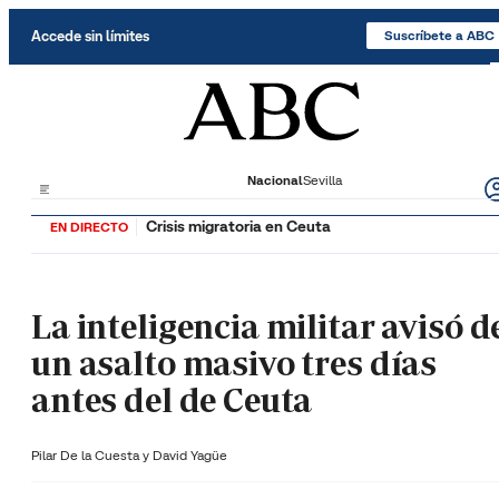
Saltar al contenido
Accede sin límites
Suscríbete a ABC
Nacional
Sevilla
Crisis migratoria en Ceuta
EN DIRECTO
La inteligencia militar avisó d
un asalto masivo tres días
antes del de Ceuta
Pilar De la Cuesta y
David Yagüe