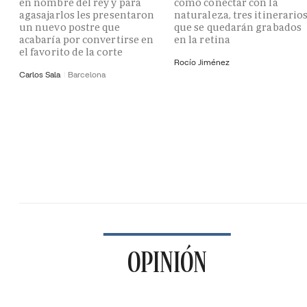
en nombre del rey y para
como conectar con la
agasajarlos les presentaron
naturaleza, tres itinerario
un nuevo postre que
que se quedarán grabados
acabaría por convertirse en
en la retina
el favorito de la corte
Rocío Jiménez
Carlos Sala
Barcelona
OPINIÓN