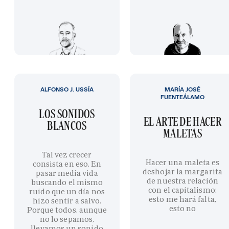
ALFONSO J. USSÍA
MARÍA JOSÉ
FUENTEÁLAMO
LOS SONIDOS
EL ARTE DE HACER
BLANCOS
MALETAS
Tal vez crecer
Hacer una maleta es
consista en eso. En
deshojar la margarita
pasar media vida
de nuestra relación
buscando el mismo
con el capitalismo:
ruido que un día nos
esto me hará falta,
hizo sentir a salvo.
esto no
Porque todos, aunque
no lo sepamos,
llevamos un sonido