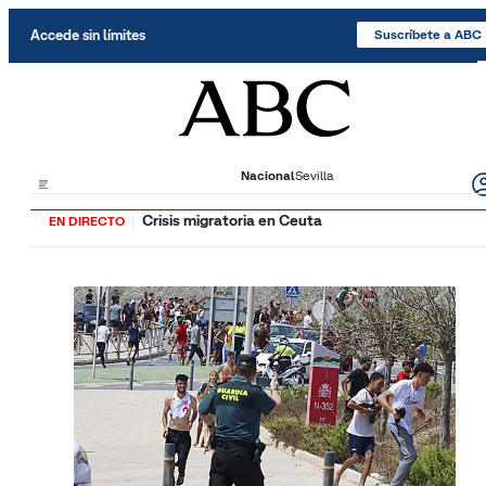
Saltar al contenido
Accede sin límites
Suscríbete a ABC
Nacional
Sevilla
Crisis migratoria en Ceuta
EN DIRECTO