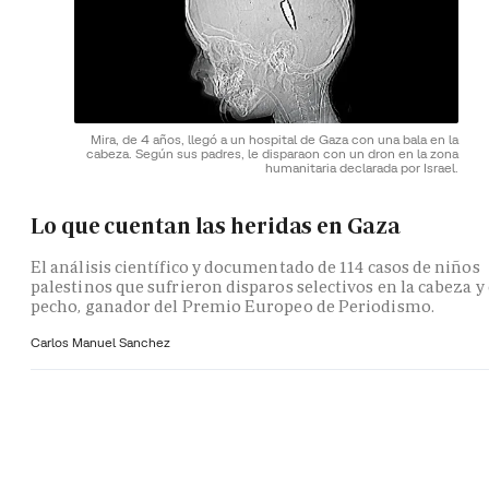
Mira, de 4 años, llegó a un hospital de Gaza con una bala en la
cabeza. Según sus padres, le disparaon con un dron en la zona
humanitaria declarada por Israel.
Lo que cuentan las heridas en Gaza
El análisis científico y documentado de 114 casos de niños
palestinos que sufrieron disparos selectivos en la cabeza y 
pecho, ganador del Premio Europeo de Periodismo.
Carlos Manuel Sanchez