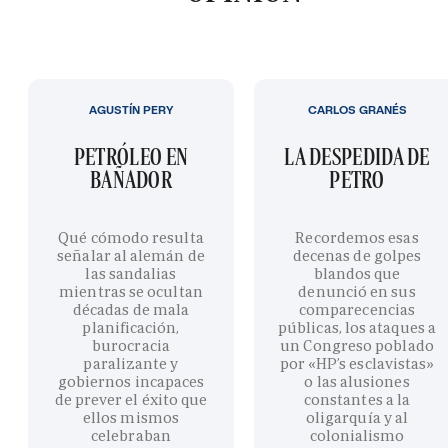
AGUSTÍN PERY
CARLOS GRANÉS
PETRÓLEO EN
LA DESPEDIDA DE
BAÑADOR
PETRO
Qué cómodo resulta
Recordemos esas
señalar al alemán de
decenas de golpes
las sandalias
blandos que
mientras se ocultan
denunció en sus
décadas de mala
comparecencias
planificación,
públicas, los ataques a
burocracia
un Congreso poblado
paralizante y
por «HP’s esclavistas»
gobiernos incapaces
o las alusiones
de prever el éxito que
constantes a la
ellos mismos
oligarquía y al
celebraban
colonialismo