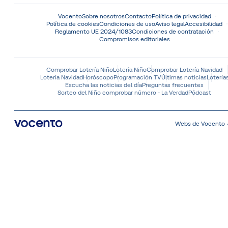
Vocento
Sobre nosotros
Contacto
Política de privacidad
Política de cookies
Condiciones de uso
Aviso legal
Accesibilidad
Reglamento UE 2024/1083
Condiciones de contratación
Compromisos editoriales
Comprobar Lotería Niño
Lotería Niño
Comprobar Lotería Navidad
Lotería Navidad
Horóscopo
Programación TV
Últimas noticias
Lotería
Escucha las noticias del día
Preguntas frecuentes
Sorteo del Niño comprobar número - La Verdad
Pódcast
Webs de Vocento