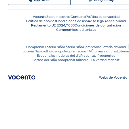
App Store
Google Play
Vocento
Sobre nosotros
Contacto
Política de privacidad
Política de cookies
Condiciones de uso
Aviso legal
Accesibilidad
Reglamento UE 2024/1083
Condiciones de contratación
Compromisos editoriales
Comprobar Lotería Niño
Lotería Niño
Comprobar Lotería Navidad
Lotería Navidad
Horóscopo
Programación TV
Últimas noticias
Lotería
Escucha las noticias del día
Preguntas frecuentes
Sorteo del Niño comprobar número - La Verdad
Pódcast
Webs de Vocento