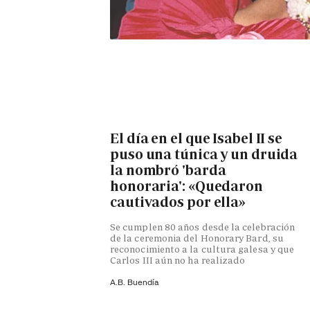
El día en el que Isabel II se
puso una túnica y un druida
la nombró 'barda
honoraria': «Quedaron
cautivados por ella»
Se cumplen 80 años desde la celebración
de la ceremonia del Honorary Bard, su
reconocimiento a la cultura galesa y que
Carlos III aún no ha realizado
A.B. Buendía