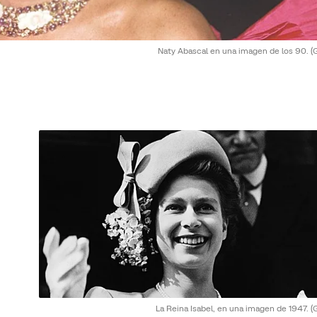
Naty Abascal en una imagen de los 90.
(
La Reina Isabel, en una imagen de 1947.
(