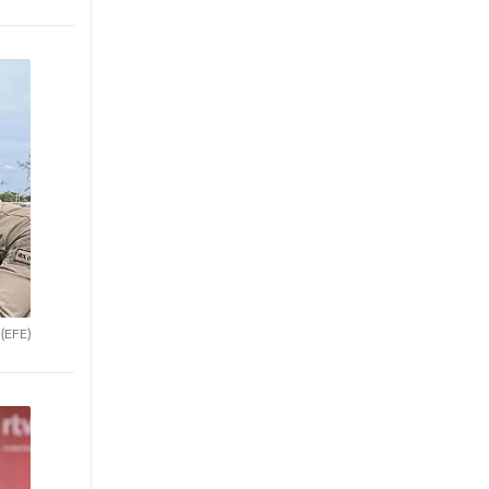
.
(EFE)