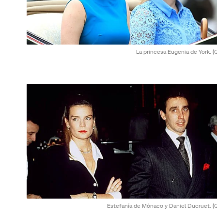
La princesa Eugenia de York.
(
Estefanía de Mónaco y Daniel Ducruet.
(