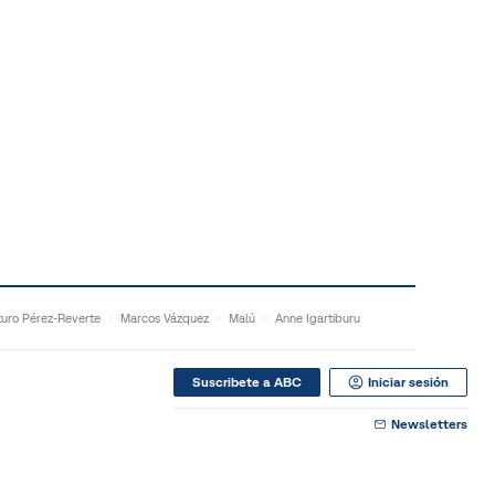
turo Pérez-Reverte
Marcos Vázquez
Malú
Anne Igartiburu
Suscribete a ABC
Iniciar sesión
Newsletters