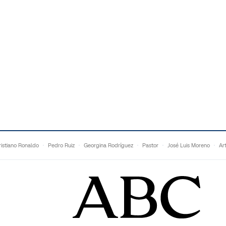
istiano Ronaldo
Pedro Ruiz
Georgina Rodríguez
Pastor
José Luis Moreno
Ar
Francesc Torralba
Topuria