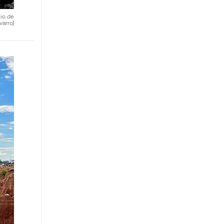
nio de
varro)