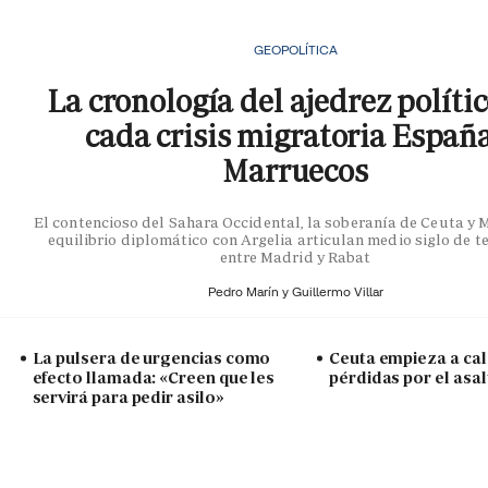
GEOPOLÍTICA
La cronología del ajedrez políti
cada crisis migratoria Españ
Marruecos
El contencioso del Sahara Occidental, la soberanía de Ceuta y Me
equilibrio diplomático con Argelia articulan medio siglo de t
entre Madrid y Rabat
Pedro Marín y
Guillermo Villar
La pulsera de urgencias como
Ceuta empieza a cal
efecto llamada: «Creen que les
pérdidas por el asal
servirá para pedir asilo»