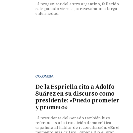
El progenitor del astro argentino, fallecido
este pasado viernes, atravesaba una larga
enfermedad
COLOMBIA
De la Espriella cita a Adolfo
Suárez en su discurso como
presidente: «Puedo prometer
y prometo»
El presidente del Senado también hizo
referencias a la transición democrática
española al hablar de reconciliación: «En el
momento más crítico, España dio el gran