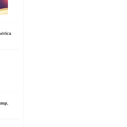
mérica
ump,