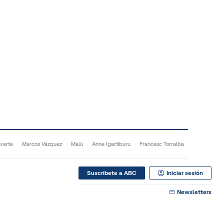
verte
Marcos Vázquez
Malú
Anne Igartiburu
Francesc Torralba
Suscribete a ABC
Iniciar sesión
Newsletters