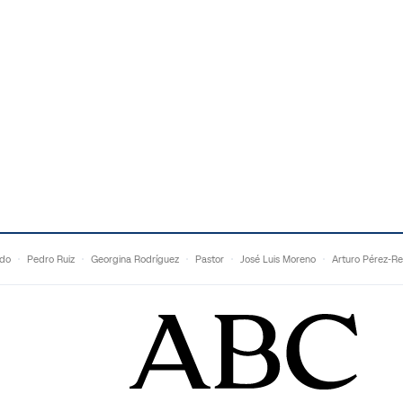
ldo
Pedro Ruiz
Georgina Rodríguez
Pastor
José Luis Moreno
Arturo Pérez-Re
Topuria