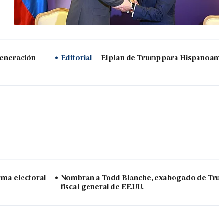
generación
Editorial
El plan de Trump para Hispanoa
arma electoral
Nombran a Todd Blanche, exabogado de Tr
fiscal general de EE.UU.