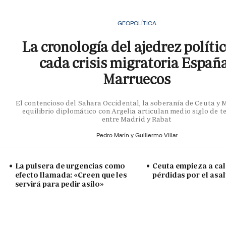
GEOPOLÍTICA
La cronología del ajedrez políti
cada crisis migratoria Españ
Marruecos
El contencioso del Sahara Occidental, la soberanía de Ceuta y Me
equilibrio diplomático con Argelia articulan medio siglo de t
entre Madrid y Rabat
Pedro Marín y
Guillermo Villar
La pulsera de urgencias como
Ceuta empieza a cal
efecto llamada: «Creen que les
pérdidas por el asal
servirá para pedir asilo»