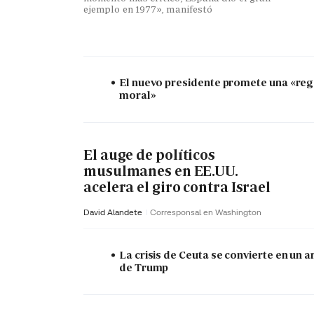
ejemplo en 1977», manifestó
El nuevo presidente promete una «re
moral»
El auge de políticos
musulmanes en EE.UU.
acelera el giro contra Israel
David Alandete
Corresponsal en Washington
La crisis de Ceuta se convierte en un 
de Trump