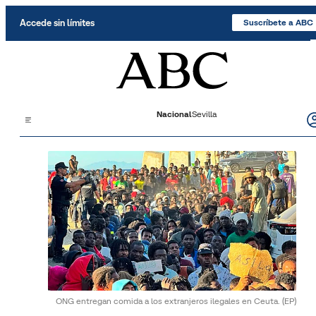
Saltar al contenido
Accede sin límites
Suscríbete a ABC
Nacional
Sevilla
ONG entregan comida a los extranjeros ilegales en Ceuta.
(EP)