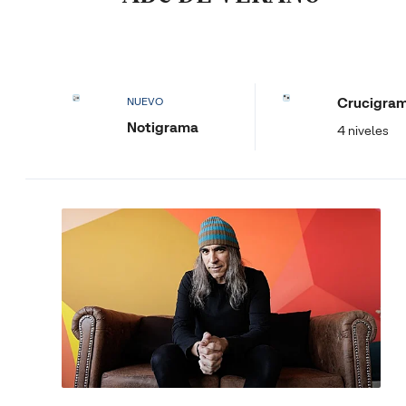
Crucigra
NUEVO
Notigrama
4 niveles