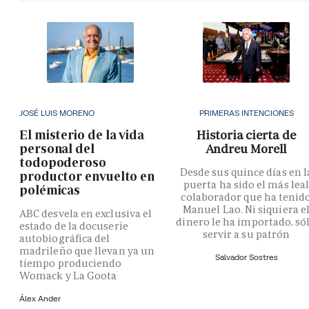
JOSÉ LUIS MORENO
PRIMERAS INTENCIONES
El misterio de la vida
Historia cierta de
personal del
Andreu Morell
todopoderoso
Desde sus quince días en l
productor envuelto en
puerta ha sido el más lea
polémicas
colaborador que ha tenid
Manuel Lao. Ni siquiera e
ABC desvela en exclusiva el
dinero le ha importado, só
estado de la docuserie
servir a su patrón
autobiográfica del
madrileño que llevan ya un
Salvador Sostres
tiempo produciendo
Womack y La Goota
Álex Ander