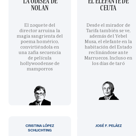
'LA ODISEA' DE
EL ELEFANTE DE
NOLAN
CEUTA
El zoquete del
Desde el mirador de
director arruina la
Tarifa también se ve,
magia sangrienta del
además del Yebel
poema homérico,
Musa, el elefante en la
convirtiéndola en
habitación del Estado
una zafia secuencia
reclinándose ante
de película
Marruecos. Incluso en
hollywoodense de
los días de taró
mamporros
CRISTINA LÓPEZ
JOSÉ F. PELÁEZ
SCHLICHTING