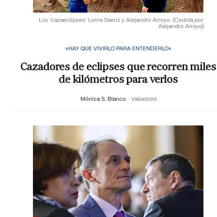
Los 'cazaeclipses' Lorna Saenz y Alejandro Arroyo.
(Cedida por
Alejandro Arroyo)
«HAY QUE VIVIRLO PARA ENTENDERLO»
Cazadores de eclipses que recorren miles
de kilómetros para verlos
Mónica S. Blanco
Valladolid