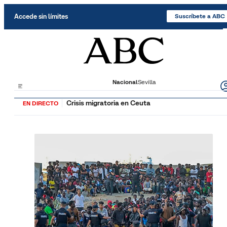
Saltar al contenido
Accede sin límites
Suscríbete a ABC
Nacional
Sevilla
Crisis migratoria en Ceuta
EN DIRECTO