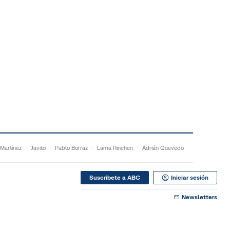
 Martínez
Javito
Pablo Borraz
Lama Rinchen
Adrián Quevedo
Suscribete a ABC
Iniciar sesión
Newsletters