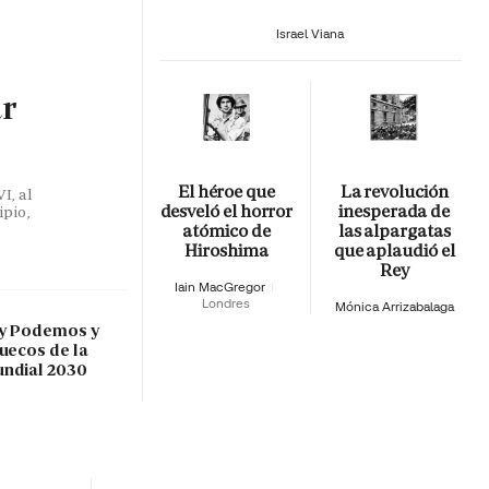
Israel Viana
ar
El héroe que
La revolución
I, al
desveló el horror
inesperada de
ipio,
atómico de
las alpargatas
Hiroshima
que aplaudió el
Rey
Iain MacGregor
Londres
Mónica Arrizabalaga
 y Podemos y
ruecos de la
undial 2030