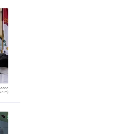
asado
ieira)