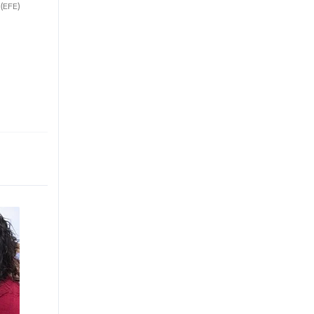
.
(EFE)