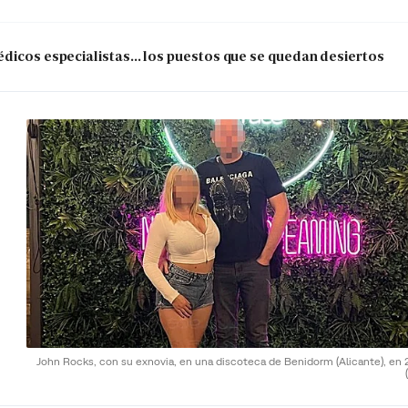
dicos especialistas... los puestos que se quedan desiertos
John Rocks, con su exnovia, en una discoteca de Benidorm (Alicante), en 