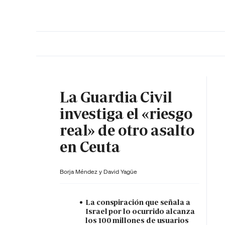
PORTADA
OPINIÓN
ESPAÑA
MADRID
INTE
La Guardia Civil
investiga el «riesgo
real» de otro asalto
en Ceuta
Borja Méndez y
David Yagüe
La conspiración que señala a
Israel por lo ocurrido alcanza
los 100 millones de usuarios