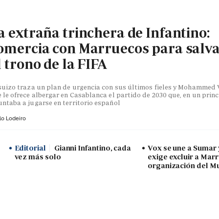
a extraña trinchera de Infantino:
omercia con Marruecos para salv
l trono de la FIFA
suizo traza un plan de urgencia con sus últimos fieles y Mohammed V
 le ofrece albergar en Casablanca el partido de 2030 que, en un princ
ntaba a jugarse en territorio español
lo Lodeiro
Editorial
Gianni Infantino, cada
Vox se une a Sumar
vez más solo
exige excluir a Mar
organización del M