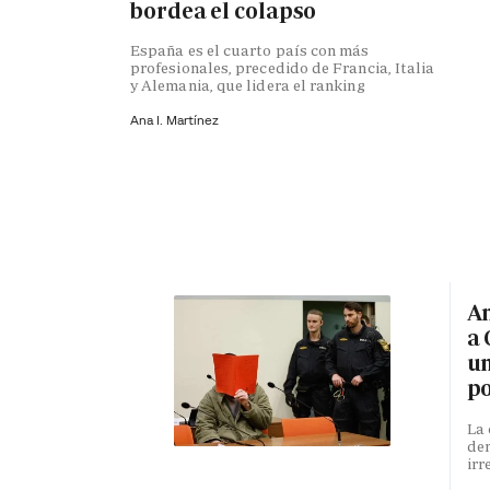
bordea el colapso
España es el cuarto país con más
profesionales, precedido de Francia, Italia
y Alemania, que lidera el ranking
Ana I. Martínez
An
a 
un
po
La 
den
irr