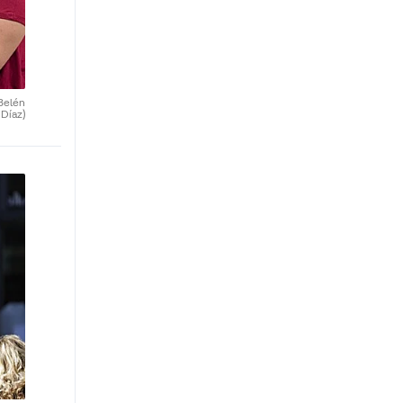
Belén
Díaz)