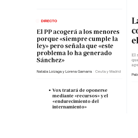
L
DIRECTO
c
El PP acogerá a los menores
e
porque «siempre cumple la
ley» pero señala que «este
problema lo ha generado
El 
Sánchez»
que
apu
Natalia Loizaga y
Lorena Gamarra
Ceuta y Madrid
Pab
Vox tratará de oponerse
mediante «recursos» y el
«endurecimiento del
internamiento»