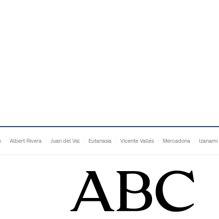
n
Albert Rivera
Juan del Val
Eutanasia
Vicente Vallés
Mercadona
Izanami
Ganaderos
Matteo Grandi