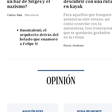
un bar de Sitges y el
descubrir con una rut
nazismo?
en kayak
Para aquellos que busquen
Carlos Sala
Barcelona
aventuras este verano, así
como conectar con la
naturaleza, tres itinerario
Buontalenti, el
que se quedarán grabados
arquitecto detrás del
en la retina
helado que enamoró
a Felipe II
Rocío Jiménez
OPINIÓN
AGUSTÍN PERY
ROSA BELMONTE