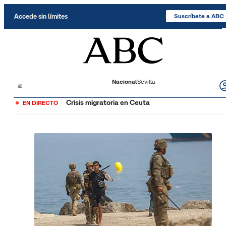
Saltar al contenido
Accede sin límites
Suscríbete a ABC
Nacional
Sevilla
Crisis migratoria en Ceuta
EN DIRECTO