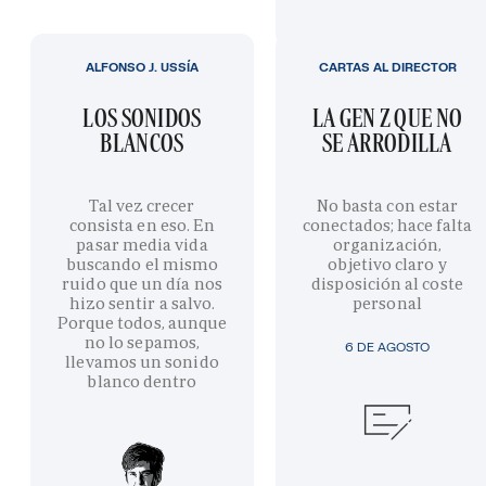
ALFONSO J. USSÍA
CARTAS AL DIRECTOR
LOS SONIDOS
LA GEN Z QUE NO
BLANCOS
SE ARRODILLA
Tal vez crecer
No basta con estar
consista en eso. En
conectados; hace falta
pasar media vida
organización,
buscando el mismo
objetivo claro y
ruido que un día nos
disposición al coste
hizo sentir a salvo.
personal
Porque todos, aunque
no lo sepamos,
6 DE AGOSTO
llevamos un sonido
blanco dentro