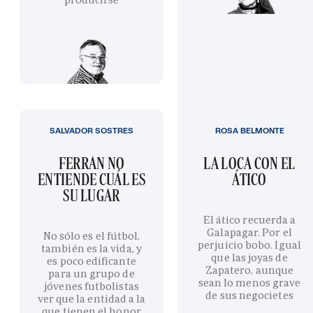
SALVADOR SOSTRES
ROSA BELMONTE
FERRAN NO
LA LOCA CON EL
ENTIENDE CUÁL ES
ÁTICO
SU LUGAR
El ático recuerda a
Galapagar. Por el
No sólo es el fútbol,
perjuicio bobo. Igual
también es la vida, y
que las joyas de
es poco edificante
Zapatero, aunque
para un grupo de
sean lo menos grave
jóvenes futbolistas
de sus negocietes
ver que la entidad a la
que tienen el honor