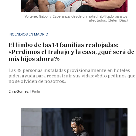
Yorlene, Gabor y Esperanza, desde un hotel habilitado para los
afectados.
(Belén Díaz)
INCENDIOS EN MADRID
El limbo de las 14 familias realojadas:
«Perdimos el trabajo y la casa, ¿qué será de
mis hijos ahora?»
Las 35 personas instaladas provisionalmente en hoteles
piden ayuda para reconstruir sus vidas: «Sólo pedimos que
no se olviden de nosotros»
Enia Gómez
Parla