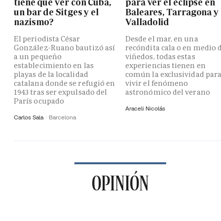
tiene que ver con Cuba,
para ver el eclipse en
un bar de Sitges y el
Baleares, Tarragona y
nazismo?
Valladolid
El periodista César
Desde el mar, en una
González-Ruano bautizó así
recóndita cala o en medio 
a un pequeño
viñedos, todas estas
establecimiento en las
experiencias tienen en
playas de la localidad
común la exclusividad par
catalana donde se refugió en
vivir el fenómeno
1943 tras ser expulsado del
astronómico del verano
París ocupado
Araceli Nicolás
Carlos Sala
Barcelona
OPINIÓN