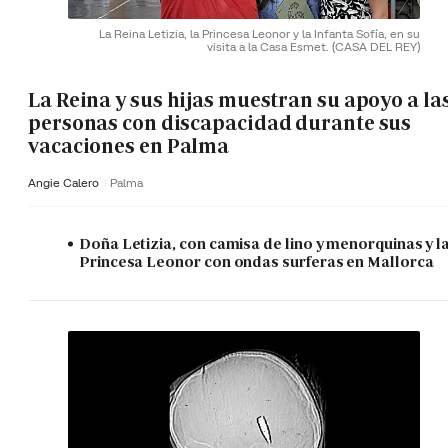
La Reina Letizia, la Princesa Leonor y la Infanta Sofía, en su
visita a la Casa Esmet.
(CASA DEL REY)
La Reina y sus hijas muestran su apoyo a la
personas con discapacidad durante sus
vacaciones en Palma
Angie Calero
Palma
Doña Letizia, con camisa de lino y menorquinas y l
Princesa Leonor con ondas surferas en Mallorca