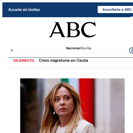
Saltar al contenido
Accede sin límites
Suscríbete a ABC
Nacional
Sevilla
Crisis migratoria en Ceuta
EN DIRECTO