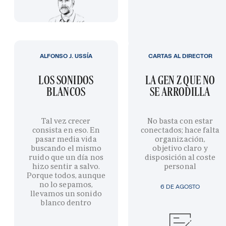
ALFONSO J. USSÍA
CARTAS AL DIRECTOR
LOS SONIDOS
LA GEN Z QUE NO
BLANCOS
SE ARRODILLA
Tal vez crecer
No basta con estar
consista en eso. En
conectados; hace falta
pasar media vida
organización,
buscando el mismo
objetivo claro y
ruido que un día nos
disposición al coste
hizo sentir a salvo.
personal
Porque todos, aunque
no lo sepamos,
6 DE AGOSTO
llevamos un sonido
blanco dentro