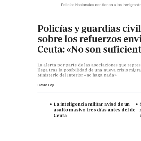
Policías Nacionales contienen a los inmigrant
Policías y guardias civi
sobre los refuerzos env
Ceuta: «No son suficien
La alerta por parte de las asociaciones que repr
llega tras la posibilidad de una nueva crisis migra
Ministerio del Interior «no haga nada»
David Loji
La inteligencia militar avisó de un
asalto masivo tres días antes del de
Ceuta