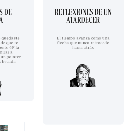
S DE
REFLEXIONES DE UN
A
ATARDECER
te quedaste
El tiempo avanza como una
sde que te
flecha que nunca retrocede
iento 6F la
hacia atrás
mirar a
 un pointer
z becada