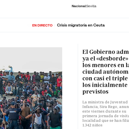
Nacional
Sevilla
Crisis migratoria en Ceuta
EN DIRECTO
RNACIONAL
ECONOMÍA
DEPORTES
SOCIEDAD
CULTURA
GENTE
PLAY
HISTORIA
ÚLTI
El Gobierno adm
ya el «desborde»
los menores en l
ciudad autónom
con casi el triple
los inicialmente
previstos
La ministra de Juventud 
Infancia, Sira Rego, anun
este viernes durante su
primera jornada de visita
localidad que se han fili
1.342 niños