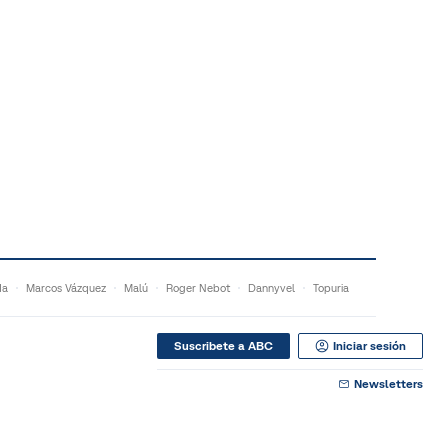
da
Marcos Vázquez
Malú
Roger Nebot
Dannyvel
Topuria
Suscribete a ABC
Iniciar sesión
Newsletters