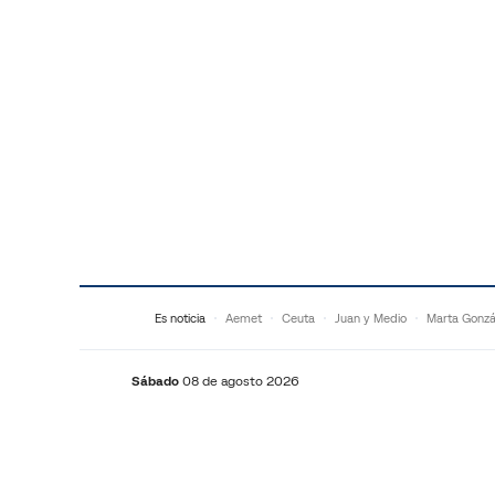
Saltar al contenido
Es noticia
Aemet
Ceuta
Juan y Medio
Marta Gonzá
Sábado
08 de agosto 2026