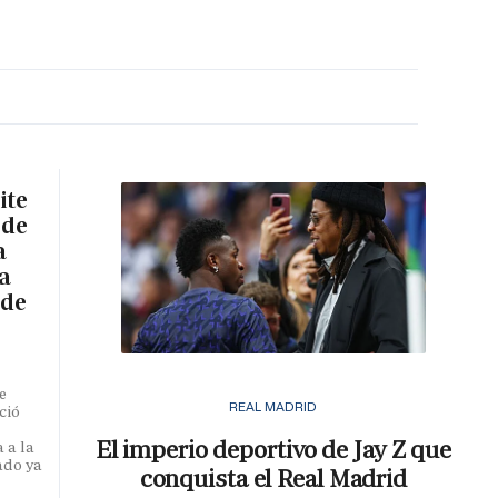
MA HORA
ite
 de
a
a
 de
e
REAL MADRID
ció
El imperio deportivo de Jay Z que
 a la
ado ya
conquista el Real Madrid