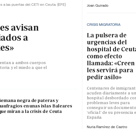
es a las puertas del CETI en Ceuta.
(EFE)
Joan Guirado
les avisan
CRISIS MIGRATORIA
La pulsera de
iados a
urgencias del
tes»
hospital de Ceut
como efecto
llamada: «Creen
esentan a ambos cuerpos
toria y el miedo a que el
les servirá para
pedir asilo»
Centenares de inmigrant
acuden diariamente a u
hospital desbordado co
Semana negra de pateras y
problemas leves para
naufragios en unas islas Baleares
conseguir un document
que miran a la crisis de Ceuta
'oficial' de su presencia 
España
Nuria Ramírez de Castro