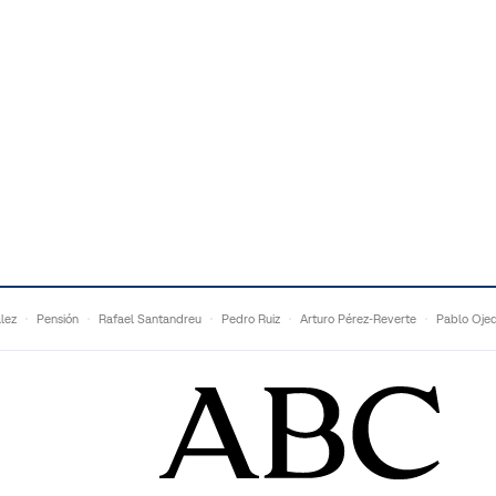
lez
Pensión
Rafael Santandreu
Pedro Ruiz
Arturo Pérez-Reverte
Pablo Oje