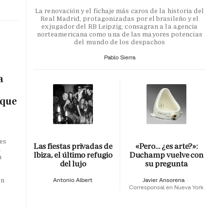
La renovación y el fichaje más caros de la historia del
Real Madrid, protagonizadas por el brasileño y el
exjugador del RB Leipzig, consagran a la agencia
norteamericana como una de las mayores potencias
del mundo de los despachos
Pablo Sierra
a
 que
es
Las fiestas privadas de
«Pero… ¿es arte?»:
n
Ibiza, el último refugio
Duchamp vuelve con
n
del lujo
su pregunta
o
en
Antonio Albert
Javier Ansorena
Corresponsal en Nueva York