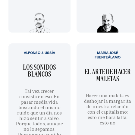
ALFONSO J. USSÍA
MARÍA JOSÉ
FUENTEÁLAMO
LOS SONIDOS
EL ARTE DE HACER
BLANCOS
MALETAS
Tal vez crecer
Hacer una maleta es
consista en eso. En
deshojar la margarita
pasar media vida
de nuestra relación
buscando el mismo
con el capitalismo:
ruido que un día nos
esto me hará falta,
hizo sentir a salvo.
esto no
Porque todos, aunque
no lo sepamos,
llevamos un sonido