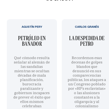
AGUSTÍN PERY
CARLOS GRANÉS
PETRÓLEO EN
LA DESPEDIDA DE
BAÑADOR
PETRO
Qué cómodo resulta
Recordemos esas
señalar al alemán de
decenas de golpes
las sandalias
blandos que
mientras se ocultan
denunció en sus
décadas de mala
comparecencias
planificación,
públicas, los ataques a
burocracia
un Congreso poblado
paralizante y
por «HP’s esclavistas»
gobiernos incapaces
o las alusiones
de prever el éxito que
constantes a la
ellos mismos
oligarquía y al
celebraban
colonialismo