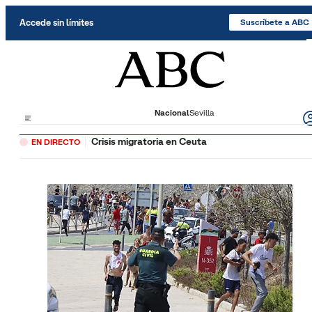
Saltar al contenido
Accede sin límites
Suscríbete a ABC
Nacional
Sevilla
Crisis migratoria en Ceuta
EN DIRECTO