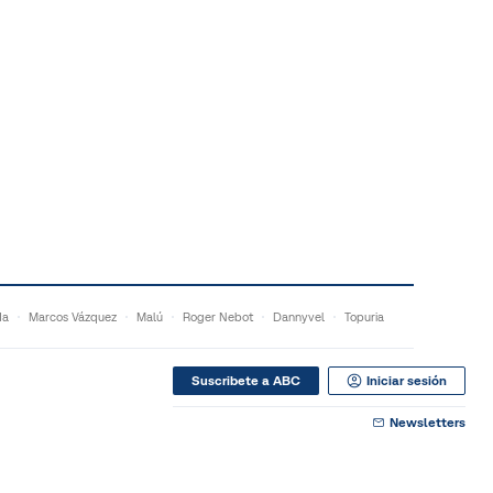
da
Marcos Vázquez
Malú
Roger Nebot
Dannyvel
Topuria
Suscribete a ABC
Iniciar sesión
Newsletters