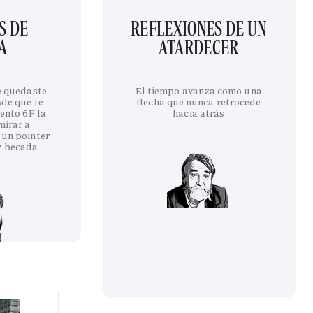
S DE
REFLEXIONES DE UN
A
ATARDECER
te quedaste
El tiempo avanza como una
sde que te
flecha que nunca retrocede
iento 6F la
hacia atrás
mirar a
 un pointer
z becada