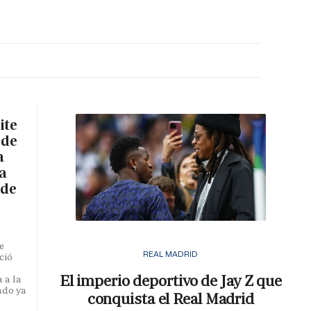
MA HORA
ite
 de
a
a
 de
e
REAL MADRID
ció
El imperio deportivo de Jay Z que
 a la
ado ya
conquista el Real Madrid