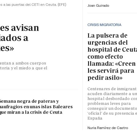
es a las puertas del CETI en Ceuta.
(EFE)
Joan Guirado
les avisan
CRISIS MIGRATORIA
La pulsera de
iados a
urgencias del
tes»
hospital de Ceut
como efecto
llamada: «Creen
esentan a ambos cuerpos
toria y el miedo a que el
les servirá para
pedir asilo»
Centenares de inmigrant
acuden diariamente a u
hospital desbordado co
Semana negra de pateras y
problemas leves para
naufragios en unas islas Baleares
conseguir un document
que miran a la crisis de Ceuta
'oficial' de su presencia 
España
Nuria Ramírez de Castro