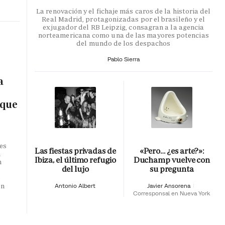
La renovación y el fichaje más caros de la historia del
Real Madrid, protagonizadas por el brasileño y el
exjugador del RB Leipzig, consagran a la agencia
norteamericana como una de las mayores potencias
del mundo de los despachos
Pablo Sierra
a
 que
es
Las fiestas privadas de
«Pero… ¿es arte?»:
n
Ibiza, el último refugio
Duchamp vuelve con
n
del lujo
su pregunta
o
en
Antonio Albert
Javier Ansorena
Corresponsal en Nueva York