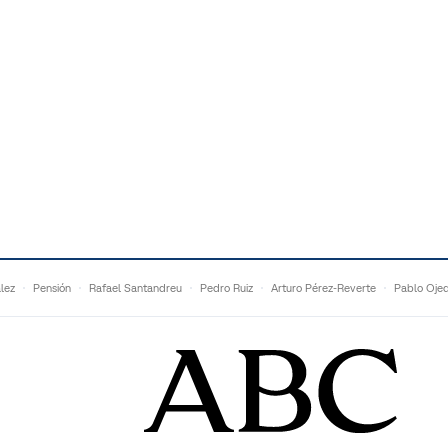
lez
Pensión
Rafael Santandreu
Pedro Ruiz
Arturo Pérez-Reverte
Pablo Oje