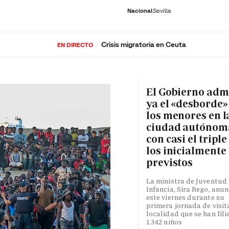
Nacional
Sevilla
Crisis migratoria en Ceuta
EN DIRECTO
RNACIONAL
ECONOMÍA
DEPORTES
SOCIEDAD
CULTURA
GENTE
PLAY
HISTORIA
ÚLTI
El Gobierno adm
ya el «desborde»
los menores en l
ciudad autónom
con casi el triple
los inicialmente
previstos
La ministra de Juventud 
Infancia, Sira Rego, anun
este viernes durante su
primera jornada de visita
localidad que se han fili
1.342 niños