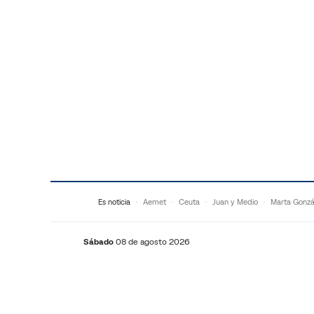
Saltar al contenido
Es noticia
Aemet
Ceuta
Juan y Medio
Marta Gonzá
Sábado
08 de agosto 2026