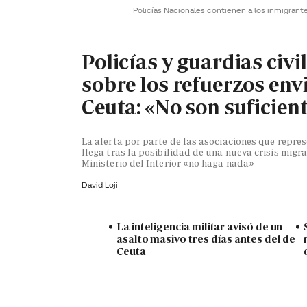
Policías Nacionales contienen a los inmigrant
Policías y guardias civi
sobre los refuerzos env
Ceuta: «No son suficien
La alerta por parte de las asociaciones que repr
llega tras la posibilidad de una nueva crisis migra
Ministerio del Interior «no haga nada»
David Loji
La inteligencia militar avisó de un
asalto masivo tres días antes del de
Ceuta