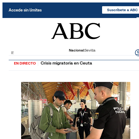
Saltar al contenido
Accede sin límites
Suscríbete a ABC
Nacional
Sevilla
Crisis migratoria en Ceuta
EN DIRECTO