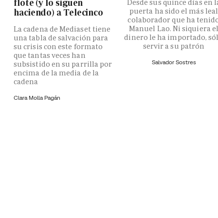
flote (y lo siguen
Desde sus quince días en l
puerta ha sido el más lea
haciendo) a Telecinco
colaborador que ha tenid
Manuel Lao. Ni siquiera e
La cadena de Mediaset tiene
dinero le ha importado, só
una tabla de salvación para
servir a su patrón
su crisis con este formato
que tantas veces han
Salvador Sostres
subsistido en su parrilla por
encima de la media de la
cadena
Clara Molla Pagán