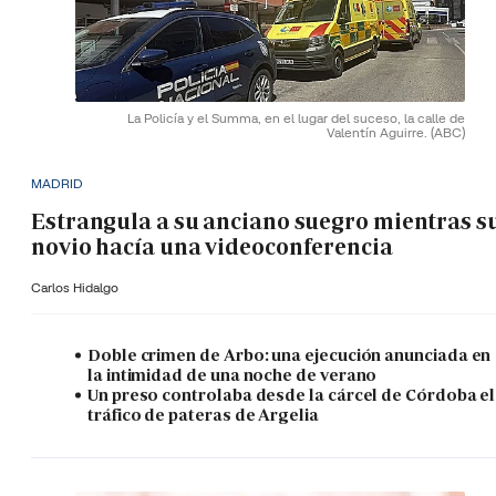
La Policía y el Summa, en el lugar del suceso, la calle de
Valentín Aguirre.
(ABC)
MADRID
Estrangula a su anciano suegro mientras s
novio hacía una videoconferencia
Carlos Hidalgo
Doble crimen de Arbo: una ejecución anunciada en
la intimidad de una noche de verano
Un preso controlaba desde la cárcel de Córdoba el
tráfico de pateras de Argelia