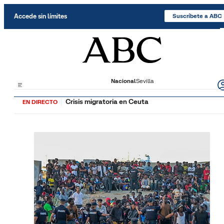
Saltar al contenido
Accede sin límites
Suscríbete a ABC
Nacional
Sevilla
Crisis migratoria en Ceuta
EN DIRECTO