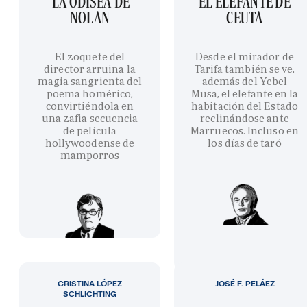
'LA ODISEA' DE
EL ELEFANTE DE
NOLAN
CEUTA
El zoquete del
Desde el mirador de
director arruina la
Tarifa también se ve,
magia sangrienta del
además del Yebel
poema homérico,
Musa, el elefante en la
convirtiéndola en
habitación del Estado
una zafia secuencia
reclinándose ante
de película
Marruecos. Incluso en
hollywoodense de
los días de taró
mamporros
CRISTINA LÓPEZ
JOSÉ F. PELÁEZ
SCHLICHTING