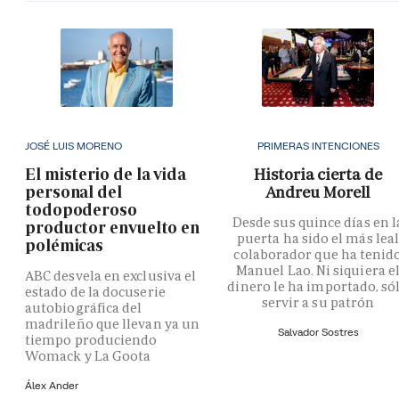
JOSÉ LUIS MORENO
PRIMERAS INTENCIONES
El misterio de la vida
Historia cierta de
personal del
Andreu Morell
todopoderoso
Desde sus quince días en l
productor envuelto en
puerta ha sido el más lea
polémicas
colaborador que ha tenid
Manuel Lao. Ni siquiera e
ABC desvela en exclusiva el
dinero le ha importado, só
estado de la docuserie
servir a su patrón
autobiográfica del
madrileño que llevan ya un
Salvador Sostres
tiempo produciendo
Womack y La Goota
Álex Ander