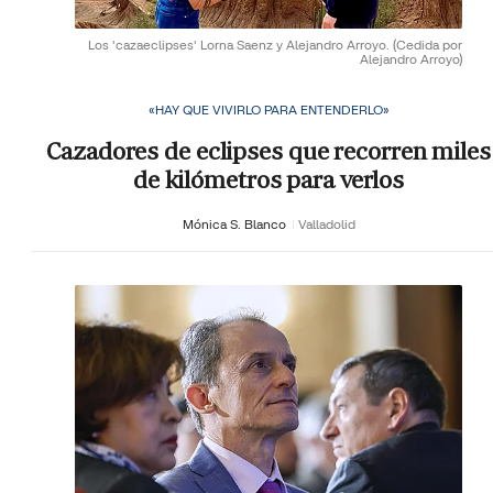
Los 'cazaeclipses' Lorna Saenz y Alejandro Arroyo.
(Cedida por
Alejandro Arroyo)
«HAY QUE VIVIRLO PARA ENTENDERLO»
Cazadores de eclipses que recorren miles
de kilómetros para verlos
Mónica S. Blanco
Valladolid