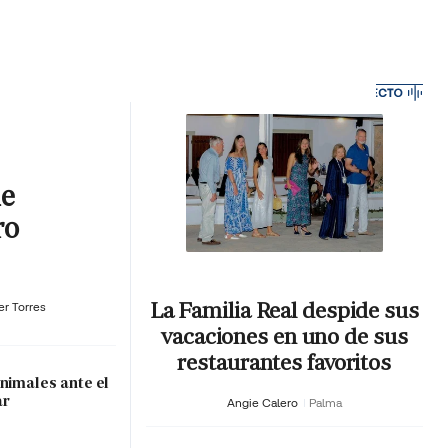
MA HORA
ue
ro
La Familia Real despide sus
er Torres
vacaciones en uno de sus
restaurantes favoritos
nimales ante el
ar
Angie Calero
Palma