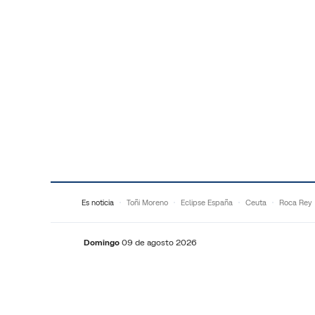
Saltar al contenido
Es noticia
Toñi Moreno
Eclipse España
Ceuta
Roca Rey
Domingo
09 de agosto 2026