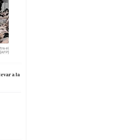
ra el
(AFP)
evar a la