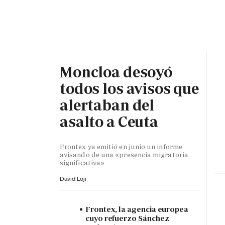
PORTADA
OPINIÓN
ESPAÑA
MADRID
INTE
Moncloa desoyó
todos los avisos que
alertaban del
asalto a Ceuta
Frontex ya emitió en junio un informe
avisando de una «presencia migratoria
significativa»
David Loji
Frontex, la agencia europea
cuyo refuerzo Sánchez