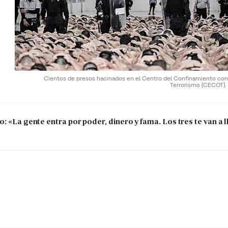
Cientos de presos hacinados en el Centro del Confinamiento cont
Terrorismo (CECOT).
 «La gente entra por poder, dinero y fama. Los tres te van a ll