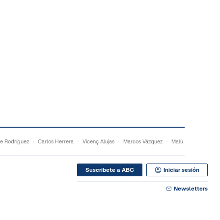
e Rodríguez
Carlos Herrera
Vicenç Alujas
Marcos Vázquez
Malú
Suscribete a ABC
Iniciar sesión
Newsletters