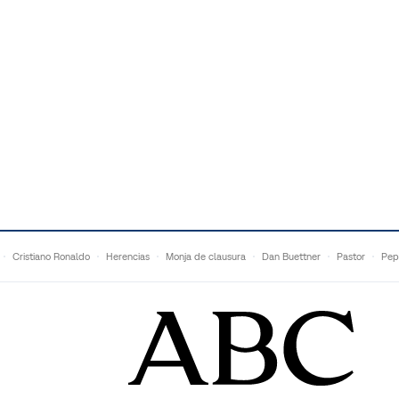
Cristiano Ronaldo
Herencias
Monja de clausura
Dan Buettner
Pastor
Pep
Anne Igartiburu
Francesc Torralba
Topuria