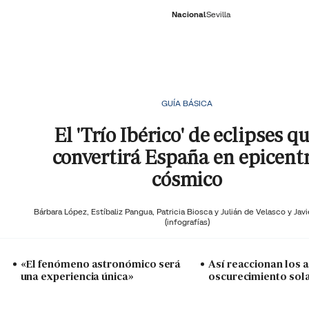
Nacional
Sevilla
RNACIONAL
ECONOMÍA
DEPORTES
SOCIEDAD
CULTURA
GENTE
PLAY
HISTORIA
ÚLTI
GUÍA BÁSICA
El 'Trío Ibérico' de eclipses q
convertirá España en epicent
cósmico
Bárbara López,
Estíbaliz Pangua,
Patricia Biosca y
Julián de Velasco y Javi
(infografías)
«El fenómeno astronómico será
Así reaccionan los a
una experiencia única»
oscurecimiento sol