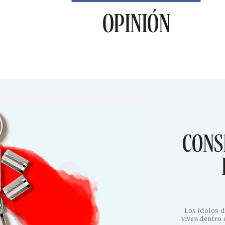
OPINIÓN
CONS
Los ídolos d
viven dentro