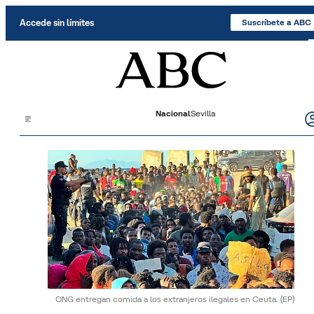
Saltar al contenido
Accede sin límites
Suscríbete a ABC
Nacional
Sevilla
ONG entregan comida a los extranjeros ilegales en Ceuta.
(EP)