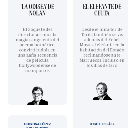
'LA ODISEA' DE
EL ELEFANTE DE
NOLAN
CEUTA
El zoquete del
Desde el mirador de
director arruina la
Tarifa también se ve,
magia sangrienta del
además del Yebel
poema homérico,
Musa, el elefante en la
convirtiéndola en
habitación del Estado
una zafia secuencia
reclinándose ante
de película
Marruecos. Incluso en
hollywoodense de
los días de taró
mamporros
CRISTINA LÓPEZ
JOSÉ F. PELÁEZ