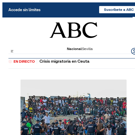
Saltar al contenido
Accede sin límites
Suscríbete a ABC
Nacional
Sevilla
Crisis migratoria en Ceuta
EN DIRECTO