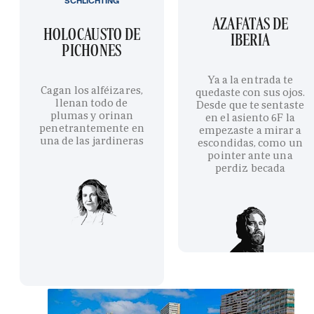
SCHLICHTING
AZAFATAS DE
HOLOCAUSTO DE
IBERIA
PICHONES
Ya a la entrada te
Cagan los alféizares,
quedaste con sus ojos.
llenan todo de
Desde que te sentaste
plumas y orinan
en el asiento 6F la
penetrantemente en
empezaste a mirar a
una de las jardineras
escondidas, como un
pointer ante una
perdiz becada