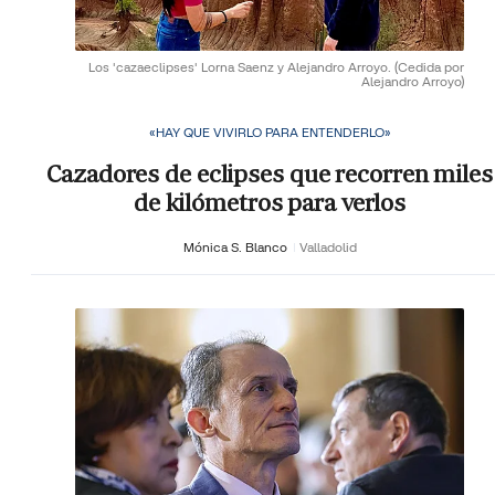
Los 'cazaeclipses' Lorna Saenz y Alejandro Arroyo.
(Cedida por
Alejandro Arroyo)
«HAY QUE VIVIRLO PARA ENTENDERLO»
Cazadores de eclipses que recorren miles
de kilómetros para verlos
Mónica S. Blanco
Valladolid