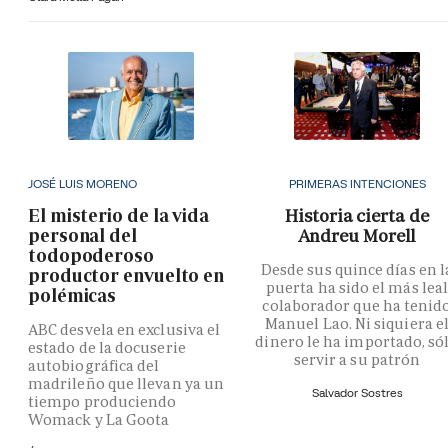
JOSÉ LUIS MORENO
PRIMERAS INTENCIONES
El misterio de la vida
Historia cierta de
personal del
Andreu Morell
todopoderoso
Desde sus quince días en l
productor envuelto en
puerta ha sido el más lea
polémicas
colaborador que ha tenid
Manuel Lao. Ni siquiera e
ABC desvela en exclusiva el
dinero le ha importado, só
estado de la docuserie
servir a su patrón
autobiográfica del
madrileño que llevan ya un
Salvador Sostres
tiempo produciendo
Womack y La Goota