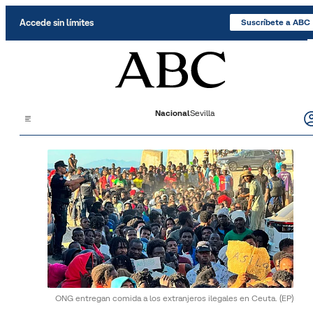
Saltar al contenido
Accede sin límites
Suscríbete a ABC
Nacional
Sevilla
ONG entregan comida a los extranjeros ilegales en Ceuta.
(EP)