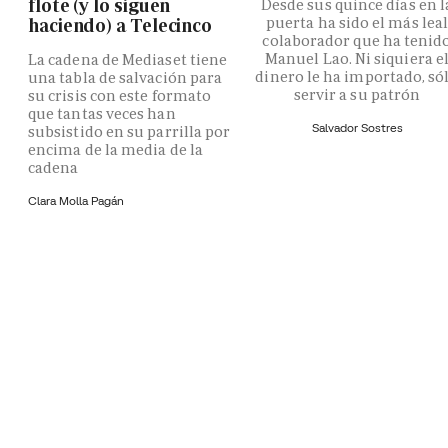
flote (y lo siguen
Desde sus quince días en l
puerta ha sido el más lea
haciendo) a Telecinco
colaborador que ha tenid
Manuel Lao. Ni siquiera e
La cadena de Mediaset tiene
dinero le ha importado, só
una tabla de salvación para
servir a su patrón
su crisis con este formato
que tantas veces han
Salvador Sostres
subsistido en su parrilla por
encima de la media de la
cadena
Clara Molla Pagán