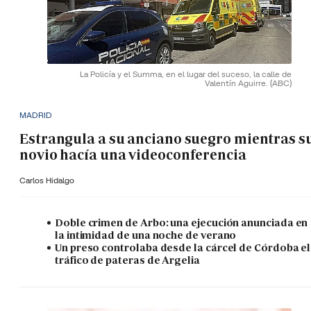
La Policía y el Summa, en el lugar del suceso, la calle de
Valentín Aguirre.
(ABC)
MADRID
Estrangula a su anciano suegro mientras s
novio hacía una videoconferencia
Carlos Hidalgo
Doble crimen de Arbo: una ejecución anunciada en
la intimidad de una noche de verano
Un preso controlaba desde la cárcel de Córdoba el
tráfico de pateras de Argelia