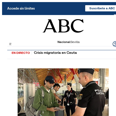
Saltar al contenido
Accede sin límites
Suscríbete a ABC
Nacional
Sevilla
Crisis migratoria en Ceuta
EN DIRECTO