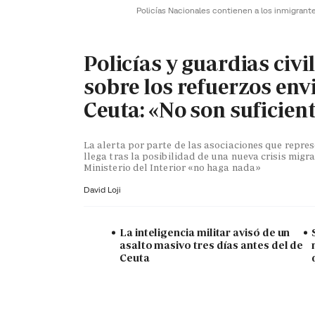
Policías Nacionales contienen a los inmigrant
Policías y guardias civi
sobre los refuerzos env
Ceuta: «No son suficien
La alerta por parte de las asociaciones que repr
llega tras la posibilidad de una nueva crisis migra
Ministerio del Interior «no haga nada»
David Loji
La inteligencia militar avisó de un
asalto masivo tres días antes del de
Ceuta