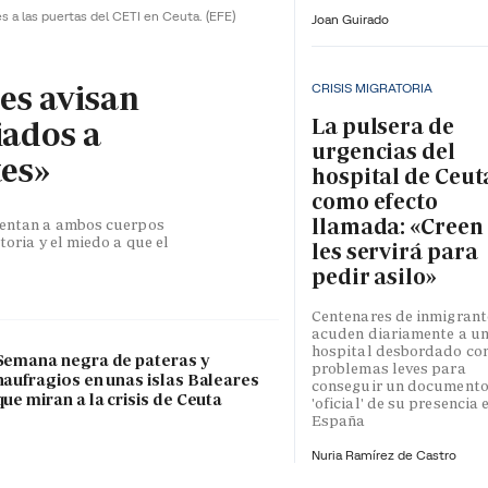
es a las puertas del CETI en Ceuta.
(EFE)
Joan Guirado
les avisan
CRISIS MIGRATORIA
La pulsera de
iados a
urgencias del
tes»
hospital de Ceut
como efecto
llamada: «Creen
esentan a ambos cuerpos
toria y el miedo a que el
les servirá para
pedir asilo»
Centenares de inmigrant
acuden diariamente a u
hospital desbordado co
Semana negra de pateras y
problemas leves para
naufragios en unas islas Baleares
conseguir un document
que miran a la crisis de Ceuta
'oficial' de su presencia 
España
Nuria Ramírez de Castro