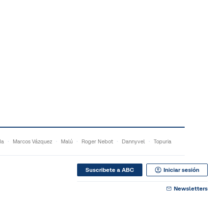
da
Marcos Vázquez
Malú
Roger Nebot
Dannyvel
Topuria
Suscribete a ABC
Iniciar sesión
Newsletters