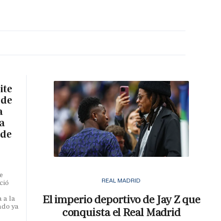
MA HORA
ite
 de
a
a
 de
e
REAL MADRID
ció
El imperio deportivo de Jay Z que
 a la
ado ya
conquista el Real Madrid