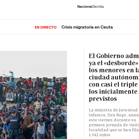
Nacional
Sevilla
Crisis migratoria en Ceuta
EN DIRECTO
RNACIONAL
ECONOMÍA
DEPORTES
SOCIEDAD
CULTURA
GENTE
PLAY
HISTORIA
ÚLTI
El Gobierno adm
ya el «desborde»
los menores en l
ciudad autónom
con casi el triple
los inicialmente
previstos
La ministra de Juventud 
Infancia, Sira Rego, anun
este viernes durante su
primera jornada de visita
localidad que se han fili
1.342 niños