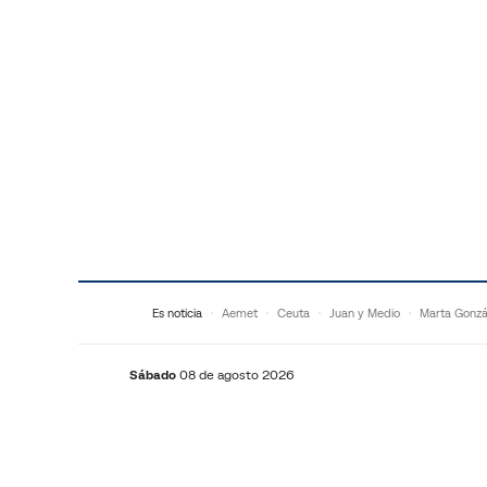
Saltar al contenido
Es noticia
Aemet
Ceuta
Juan y Medio
Marta Gonzá
Sábado
08 de agosto 2026