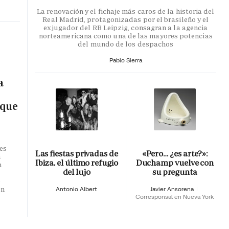
La renovación y el fichaje más caros de la historia del
Real Madrid, protagonizadas por el brasileño y el
exjugador del RB Leipzig, consagran a la agencia
norteamericana como una de las mayores potencias
del mundo de los despachos
Pablo Sierra
a
 que
es
Las fiestas privadas de
«Pero… ¿es arte?»:
n
Ibiza, el último refugio
Duchamp vuelve con
n
del lujo
su pregunta
o
en
Antonio Albert
Javier Ansorena
Corresponsal en Nueva York