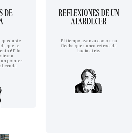
S DE
REFLEXIONES DE UN
A
ATARDECER
te quedaste
El tiempo avanza como una
sde que te
flecha que nunca retrocede
iento 6F la
hacia atrás
mirar a
 un pointer
z becada