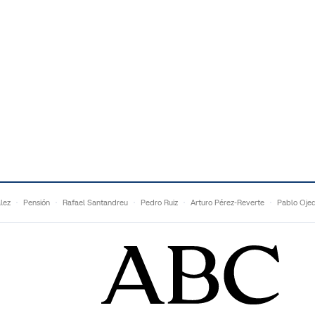
lez
Pensión
Rafael Santandreu
Pedro Ruiz
Arturo Pérez-Reverte
Pablo Oje