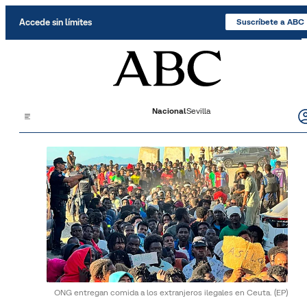
Saltar al contenido
Accede sin límites
Suscríbete a ABC
Nacional
Sevilla
ONG entregan comida a los extranjeros ilegales en Ceuta.
(EP)