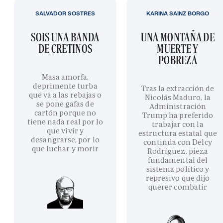
SALVADOR SOSTRES
KARINA SAINZ BORGO
SOIS UNA BANDA
UNA MONTAÑA DE
DE CRETINOS
MUERTE Y
POBREZA
Masa amorfa,
deprimente turba
Tras la extracción de
que va a las rebajas o
Nicolás Maduro, la
se pone gafas de
Administración
cartón porque no
Trump ha preferido
tiene nada real por lo
trabajar con la
que vivir y
estructura estatal que
desangrarse, por lo
continúa con Delcy
que luchar y morir
Rodríguez, pieza
fundamental del
sistema político y
represivo que dijo
querer combatir