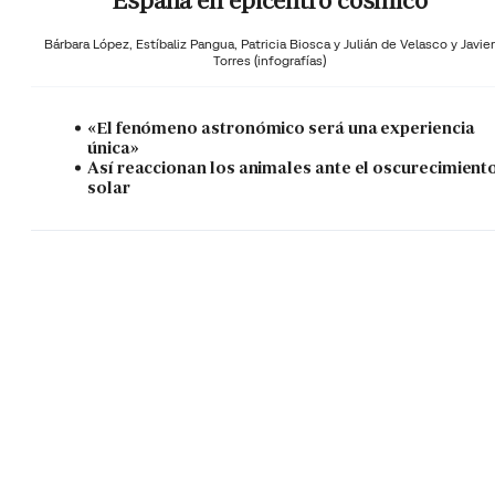
España en epicentro cósmico
Bárbara López,
Estíbaliz Pangua,
Patricia Biosca y
Julián de Velasco y Javier
Torres (infografías)
«El fenómeno astronómico será una experiencia
única»
Así reaccionan los animales ante el oscurecimient
solar