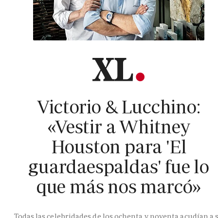
Victorio & Lucchino:
«Vestir a Whitney
Houston para 'El
guardaespaldas' fue lo
que más nos marcó»
Todas las celebridades de los ochenta y noventa acudían a 