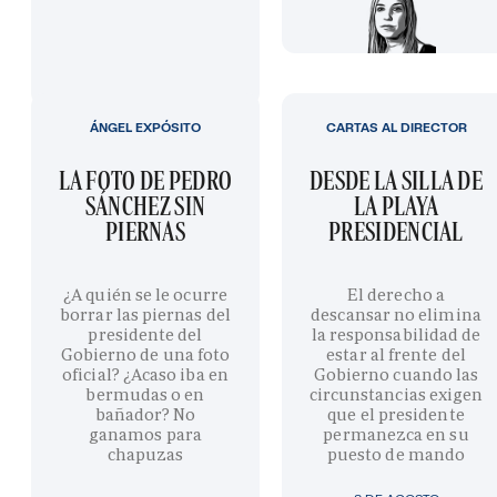
ÁNGEL EXPÓSITO
CARTAS AL DIRECTOR
LA FOTO DE PEDRO
DESDE LA SILLA DE
SÁNCHEZ SIN
LA PLAYA
PIERNAS
PRESIDENCIAL
¿A quién se le ocurre
El derecho a
borrar las piernas del
descansar no elimina
presidente del
la responsabilidad de
Gobierno de una foto
estar al frente del
oficial? ¿Acaso iba en
Gobierno cuando las
bermudas o en
circunstancias exigen
bañador? No
que el presidente
ganamos para
permanezca en su
chapuzas
puesto de mando