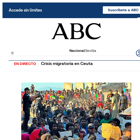
Saltar al contenido
Accede sin límites
Suscríbete a ABC
Nacional
Sevilla
Crisis migratoria en Ceuta
EN DIRECTO