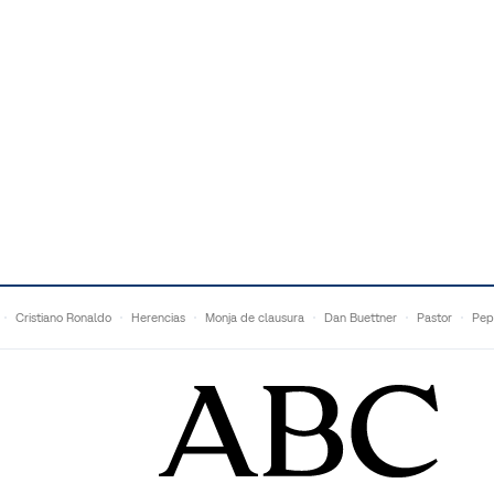
Cristiano Ronaldo
Herencias
Monja de clausura
Dan Buettner
Pastor
Pep
Anne Igartiburu
Francesc Torralba
Topuria