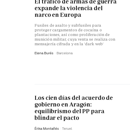
El tráfico de armas de guerra
expande la violencia del
narco en Europa
Fusiles de asalto y subfusiles para
proteger cargamentos de cocaína o
plantaciones, así como proliferación de
munición militar, cuya venta se realiza con
mensajería cifrada y en la 'dark web'
Elena Burés
Barcelona
Los cien días del acuerdo de
gobierno en Aragón:
equilibrismo del PP para
blindar el pacto
Érika Montañés
Teruel