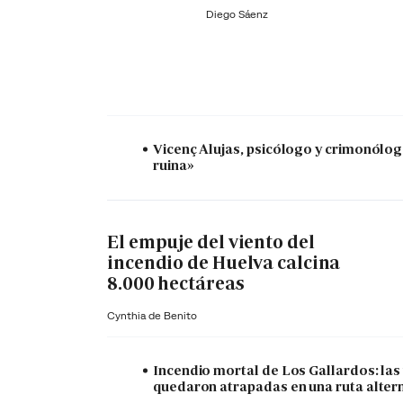
Diego Sáenz
Vicenç Alujas, psicólogo y crimonólogo:
ruina»
El empuje del viento del
incendio de Huelva calcina
8.000 hectáreas
Cynthia de Benito
Incendio mortal de Los Gallardos: las
quedaron atrapadas en una ruta alter