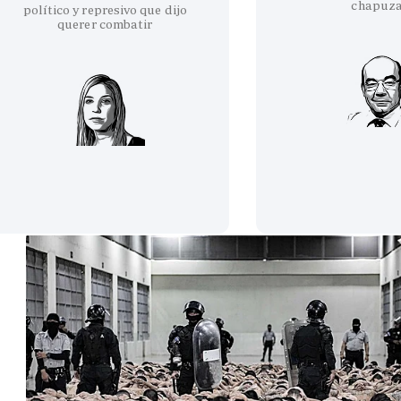
chapuz
político y represivo que dijo
querer combatir