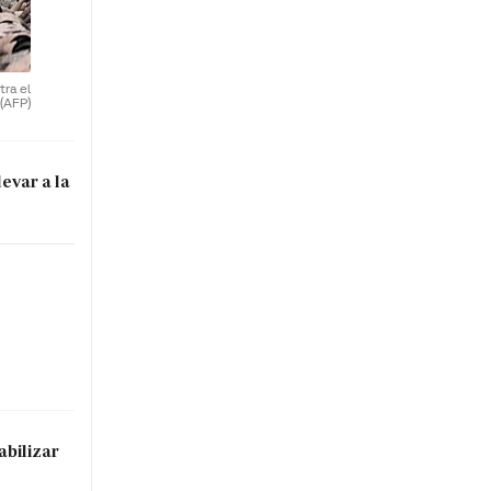
ra el
(AFP)
evar a la
abilizar