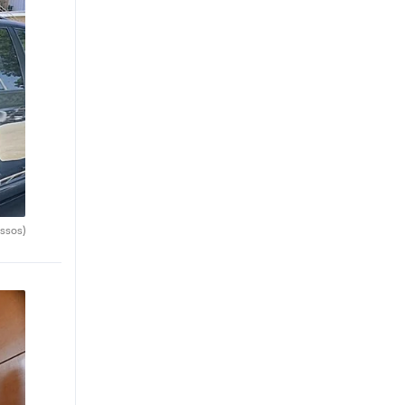
ssos)