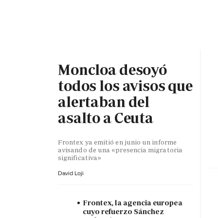
PORTADA
OPINIÓN
ESPAÑA
MADRID
INTE
Moncloa desoyó
todos los avisos que
alertaban del
asalto a Ceuta
Frontex ya emitió en junio un informe
avisando de una «presencia migratoria
significativa»
David Loji
Frontex, la agencia europea
cuyo refuerzo Sánchez