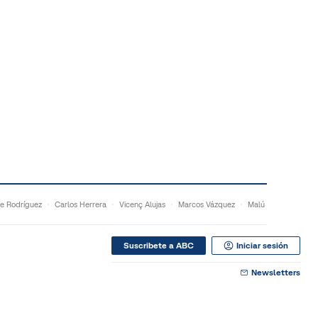
e Rodríguez
Carlos Herrera
Vicenç Alujas
Marcos Vázquez
Malú
Suscribete a ABC
Iniciar sesión
Newsletters