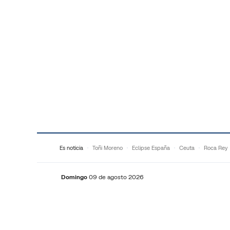
Saltar al contenido
Es noticia
Toñi Moreno
Eclipse España
Ceuta
Roca Rey
Domingo
09 de agosto 2026