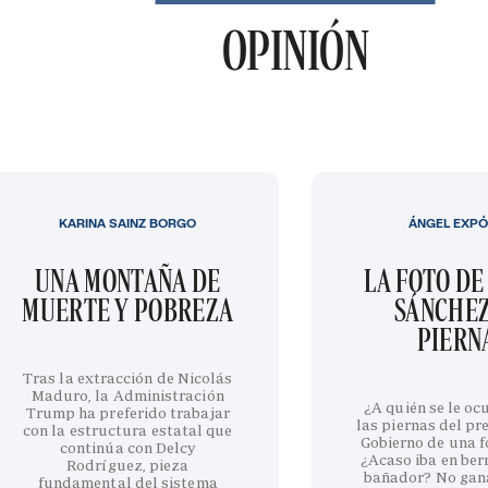
OPINIÓN
KARINA SAINZ BORGO
ÁNGEL EXPÓ
UNA MONTAÑA DE
LA FOTO DE
MUERTE Y POBREZA
SÁNCHEZ
PIERN
Tras la extracción de Nicolás
Maduro, la Administración
¿A quién se le oc
Trump ha preferido trabajar
las piernas del pr
con la estructura estatal que
Gobierno de una fo
continúa con Delcy
¿Acaso iba en be
Rodríguez, pieza
bañador? No gan
fundamental del sistema