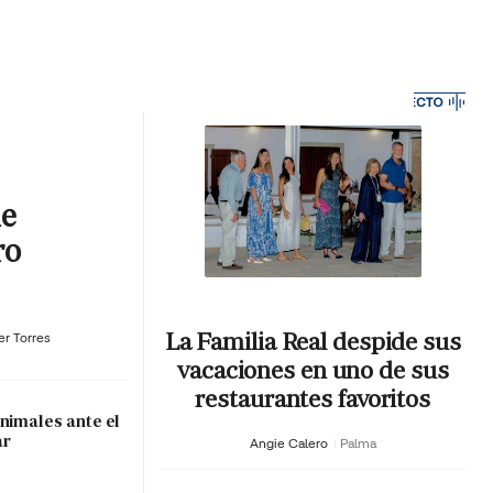
MA HORA
ue
ro
La Familia Real despide sus
er Torres
vacaciones en uno de sus
restaurantes favoritos
nimales ante el
ar
Angie Calero
Palma