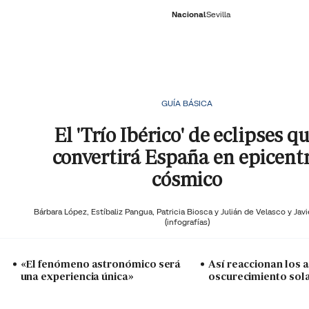
Nacional
Sevilla
RNACIONAL
ECONOMÍA
DEPORTES
SOCIEDAD
CULTURA
GENTE
PLAY
HISTORIA
ÚLTI
GUÍA BÁSICA
El 'Trío Ibérico' de eclipses q
convertirá España en epicent
cósmico
Bárbara López,
Estíbaliz Pangua,
Patricia Biosca y
Julián de Velasco y Javi
(infografías)
«El fenómeno astronómico será
Así reaccionan los a
una experiencia única»
oscurecimiento sol