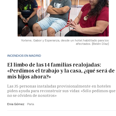
Yorlene, Gabor y Esperanza, desde un hotel habilitado para los
afectados.
(Belén Díaz)
INCENDIOS EN MADRID
El limbo de las 14 familias realojadas:
«Perdimos el trabajo y la casa, ¿qué será de
mis hijos ahora?»
Las 35 personas instaladas provisionalmente en hoteles
piden ayuda para reconstruir sus vidas: «Sólo pedimos que
no se olviden de nosotros»
Enia Gómez
Parla