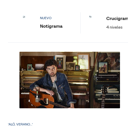
Crucigra
NUEVO
Notigrama
4 niveles
'ALÓ, VERANO...'