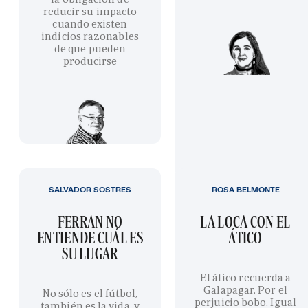
reducir su impacto
cuando existen
indicios razonables
de que pueden
producirse
SALVADOR SOSTRES
ROSA BELMONTE
FERRAN NO
LA LOCA CON EL
ENTIENDE CUÁL ES
ÁTICO
SU LUGAR
El ático recuerda a
Galapagar. Por el
No sólo es el fútbol,
perjuicio bobo. Igual
también es la vida, y