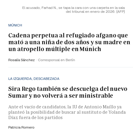
El acusado, Farhad N., se tapa la cara con una carpeta en la sala
del tribunal en enero de 2026.
(AFP)
MÚNICH
Cadena perpetua al refugiado afgano que
mató a una niña de dos años y su madre en
un atropello múltiple en Múnich
Rosalía Sánchez
Corresponsal en Berlín
LA IZQUIERDA, DESCABEZADA
Sira Rego también se descuelga del nuevo
Sumar y no volverá a ser ministrable
Ante el vacío de candidatos, la IU de Antonio Maíllo ya
planteó la posibilidad de buscar al sustituto de Yolanda
Díaz fuera de los partidos
Patricia Romero