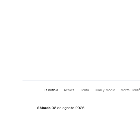
Saltar al contenido
Es noticia
Aemet
Ceuta
Juan y Medio
Marta Gonzá
Sábado
08 de agosto 2026