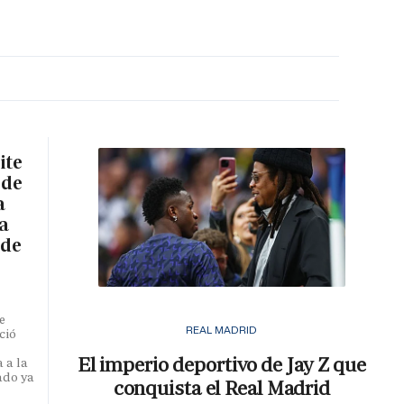
MA HORA
ite
 de
a
a
 de
e
REAL MADRID
ció
El imperio deportivo de Jay Z que
 a la
ado ya
conquista el Real Madrid