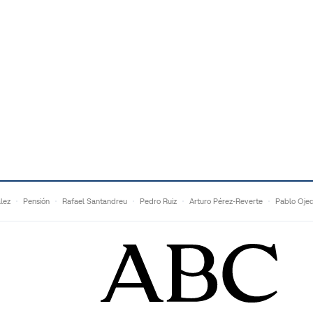
lez
Pensión
Rafael Santandreu
Pedro Ruiz
Arturo Pérez-Reverte
Pablo Oje