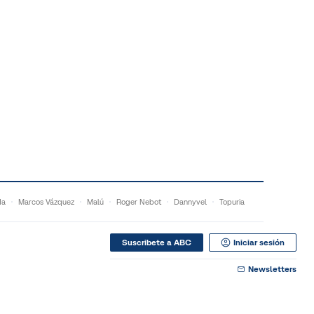
da
Marcos Vázquez
Malú
Roger Nebot
Dannyvel
Topuria
Suscribete a ABC
Iniciar sesión
Newsletters