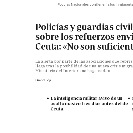
Policías Nacionales contienen a los inmigrant
Policías y guardias civi
sobre los refuerzos env
Ceuta: «No son suficien
La alerta por parte de las asociaciones que repr
llega tras la posibilidad de una nueva crisis migra
Ministerio del Interior «no haga nada»
David Loji
La inteligencia militar avisó de un
asalto masivo tres días antes del de
Ceuta