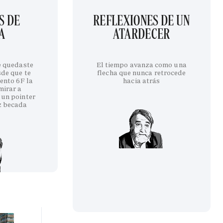
S DE
REFLEXIONES DE UN
A
ATARDECER
te quedaste
El tiempo avanza como una
sde que te
flecha que nunca retrocede
iento 6F la
hacia atrás
mirar a
 un pointer
z becada