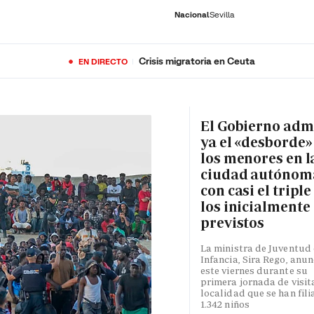
Nacional
Sevilla
Crisis migratoria en Ceuta
EN DIRECTO
RNACIONAL
ECONOMÍA
DEPORTES
SOCIEDAD
CULTURA
GENTE
PLAY
HISTORIA
ÚLTI
El Gobierno adm
ya el «desborde»
los menores en l
ciudad autónom
con casi el triple
los inicialmente
previstos
La ministra de Juventud 
Infancia, Sira Rego, anun
este viernes durante su
primera jornada de visita
localidad que se han fili
1.342 niños