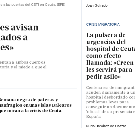
es a las puertas del CETI en Ceuta.
(EFE)
Joan Guirado
les avisan
CRISIS MIGRATORIA
La pulsera de
iados a
urgencias del
tes»
hospital de Ceut
como efecto
llamada: «Creen
esentan a ambos cuerpos
toria y el miedo a que el
les servirá para
pedir asilo»
Centenares de inmigrant
acuden diariamente a u
hospital desbordado co
Semana negra de pateras y
problemas leves para
naufragios en unas islas Baleares
conseguir un document
que miran a la crisis de Ceuta
'oficial' de su presencia 
España
Nuria Ramírez de Castro