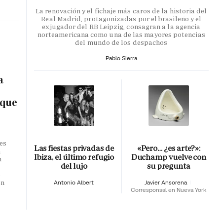
La renovación y el fichaje más caros de la historia del
Real Madrid, protagonizadas por el brasileño y el
exjugador del RB Leipzig, consagran a la agencia
norteamericana como una de las mayores potencias
del mundo de los despachos
Pablo Sierra
a
 que
es
Las fiestas privadas de
«Pero… ¿es arte?»:
n
Ibiza, el último refugio
Duchamp vuelve con
n
del lujo
su pregunta
o
en
Antonio Albert
Javier Ansorena
Corresponsal en Nueva York