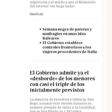
migratoria y el miedo a que el Ministerio
del Interior «no haga nada»
David Loji
Semana negra de pateras y
naufragios en unas islas
Baleares
El Gobierno establece
controles fronterizos a los
viajeros procedentes de Italia
El Gobierno admite ya el
«desborde» de los menores
con casi el triple de los
inicialmente previstos
La ministra de Juventud e Infancia, Sira
Rego, anunció este viernes durante su
primera jornada de visita a la localidad,
que se han filiado ya 1.342 niños