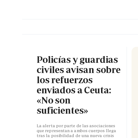
PORTADA
OPINIÓN
ESPAÑA
MADRID
INTE
Policías y guardias
civiles avisan sobre
los refuerzos
enviados a Ceuta:
«No son
suficientes»
La alerta por parte de las asociaciones
que representan a ambos cuerpos llega
tras la posibilidad de una nueva crisis