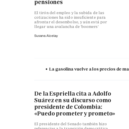
pensiones
El tirón del empleo y la subida de las
cotizaciones ha sido insuficiente para
afrontar el desembolso, y aún está por
llegar una avalancha de 'boomers'
Susana Alcelay
La gasolina vuelve a los precios de mar
De la Espriella cita a Adolfo
Suárez en su discurso como
presidente de Colombia:
«Puedo prometer y prometo»
El presidente del Senado también hizo
referencias a la transición democrática