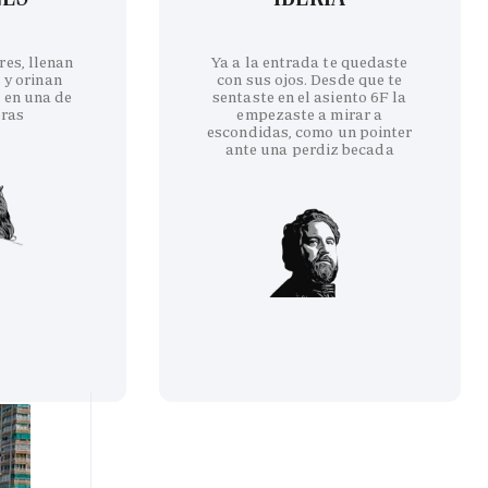
res, llenan
Ya a la entrada te quedaste
 y orinan
con sus ojos. Desde que te
 en una de
sentaste en el asiento 6F la
eras
empezaste a mirar a
escondidas, como un pointer
ante una perdiz becada