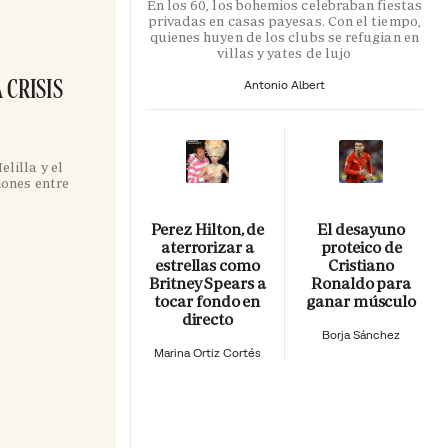
En los 60, los bohemios celebraban fiestas
privadas en casas payesas. Con el tiempo,
quienes huyen de los clubs se refugian en
villas y yates de lujo
 CRISIS
Antonio Albert
lilla y el
iones entre
Perez Hilton, de
El desayuno
aterrorizar a
proteico de
estrellas como
Cristiano
Britney Spears a
Ronaldo para
tocar fondo en
ganar músculo
directo
Borja Sánchez
Marina Ortiz Cortés