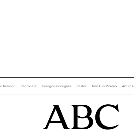
no Ronaldo
Pedro Ruiz
Georgina Rodríguez
Pastor
José Luis Moreno
Arturo 
Topuria