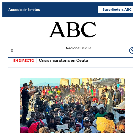
Saltar al contenido
Accede sin límites
Suscríbete a ABC
Nacional
Sevilla
Crisis migratoria en Ceuta
EN DIRECTO