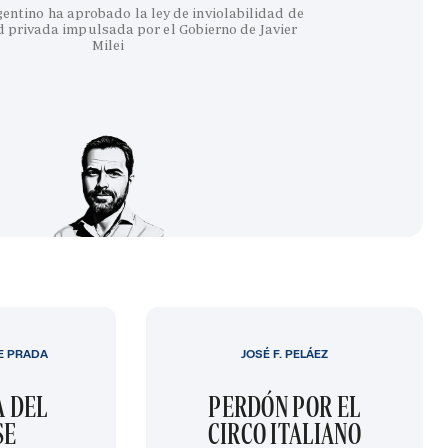
entino ha aprobado la ley de inviolabilidad de
 privada impulsada por el Gobierno de Javier
Milei
E PRADA
JOSÉ F. PELÁEZ
A DEL
PERDÓN POR EL
SE
CIRCO ITALIANO