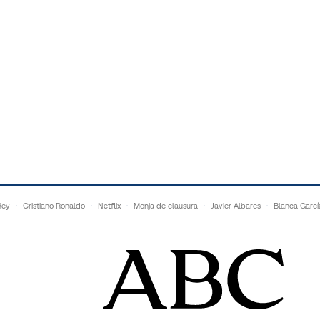
Rey
Cristiano Ronaldo
Netflix
Monja de clausura
Javier Albares
Blanca Garcí
Vicenç Alujas
Marcos Vázquez
Malú