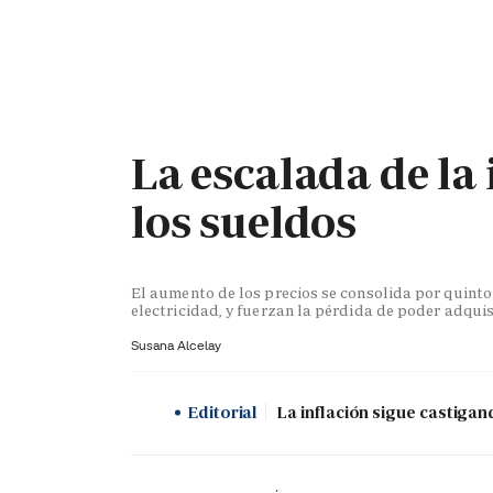
PORTADA
OPINIÓN
ESPAÑA
MADRID
INTE
La escalada de la 
los sueldos
El aumento de los precios se consolida por quint
electricidad, y fuerzan la pérdida de poder adquis
Susana Alcelay
Editorial
La inflación sigue castigan