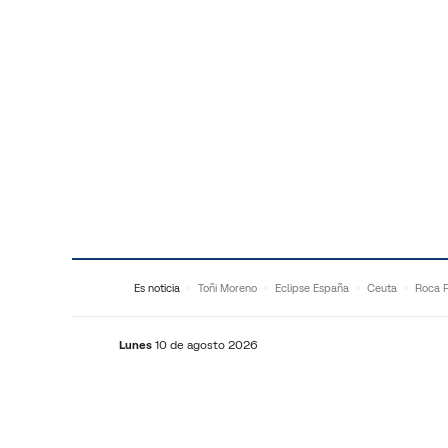
Saltar al contenido
Es noticia
Toñi Moreno
Eclipse España
Ceuta
Roca 
Lunes
10 de agosto 2026