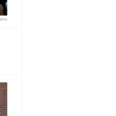
.
(EFE)