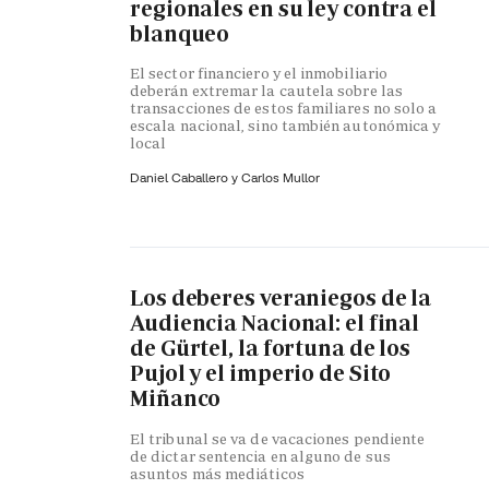
regionales en su ley contra el
blanqueo
El sector financiero y el inmobiliario
deberán extremar la cautela sobre las
transacciones de estos familiares no solo a
escala nacional, sino también autonómica y
local
Daniel Caballero y
Carlos Mullor
Los deberes veraniegos de la
Audiencia Nacional: el final
de Gürtel, la fortuna de los
Pujol y el imperio de Sito
Miñanco
El tribunal se va de vacaciones pendiente
de dictar sentencia en alguno de sus
asuntos más mediáticos