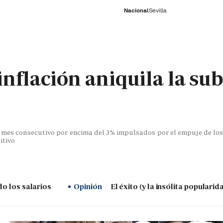
Nacional
Sevilla
RNACIONAL
ECONOMÍA
DEPORTES
SOCIEDAD
CULTURA
GENTE
PLAY
HISTORIA
ÚLTI
inflación aniquila la su
o mes consecutivo por encima del 3% impulsados por el empuje de los
itivo
do los salarios
Opinión
El éxito (y la insólita popularid