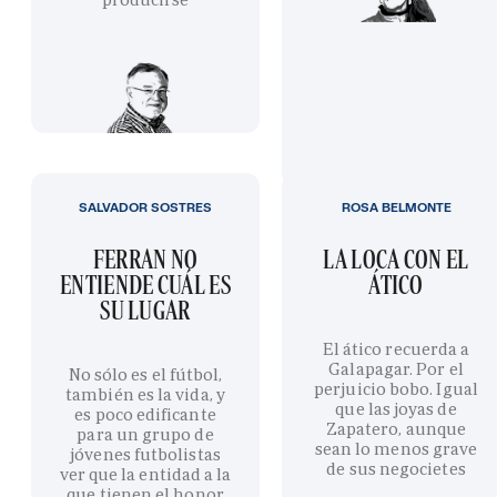
SALVADOR SOSTRES
ROSA BELMONTE
FERRAN NO
LA LOCA CON EL
ENTIENDE CUÁL ES
ÁTICO
SU LUGAR
El ático recuerda a
Galapagar. Por el
No sólo es el fútbol,
perjuicio bobo. Igual
también es la vida, y
que las joyas de
es poco edificante
Zapatero, aunque
para un grupo de
sean lo menos grave
jóvenes futbolistas
de sus negocietes
ver que la entidad a la
que tienen el honor