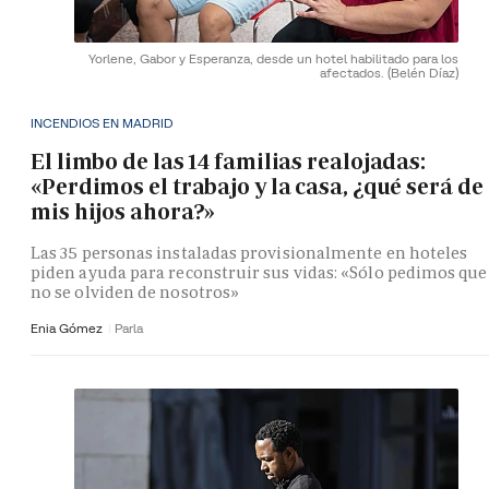
Yorlene, Gabor y Esperanza, desde un hotel habilitado para los
afectados.
(Belén Díaz)
INCENDIOS EN MADRID
El limbo de las 14 familias realojadas:
«Perdimos el trabajo y la casa, ¿qué será de
mis hijos ahora?»
Las 35 personas instaladas provisionalmente en hoteles
piden ayuda para reconstruir sus vidas: «Sólo pedimos que
no se olviden de nosotros»
Enia Gómez
Parla