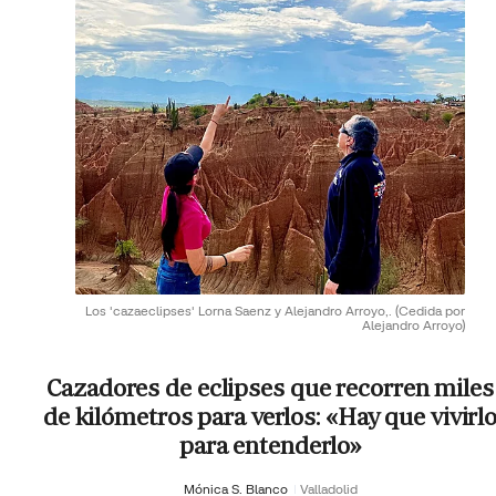
Los 'cazaeclipses' Lorna Saenz y Alejandro Arroyo,.
(Cedida por
Alejandro Arroyo)
Cazadores de eclipses que recorren miles
de kilómetros para verlos: «Hay que vivirl
para entenderlo»
Mónica S. Blanco
Valladolid