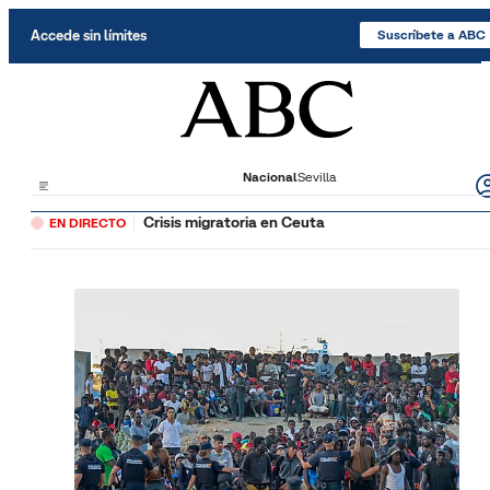
Saltar al contenido
Accede sin límites
Suscríbete a ABC
Nacional
Sevilla
Crisis migratoria en Ceuta
EN DIRECTO