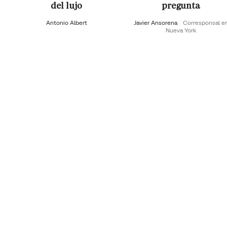
del lujo
pregunta
Antonio Albert
Javier Ansorena
Corresponsal e
Nueva York