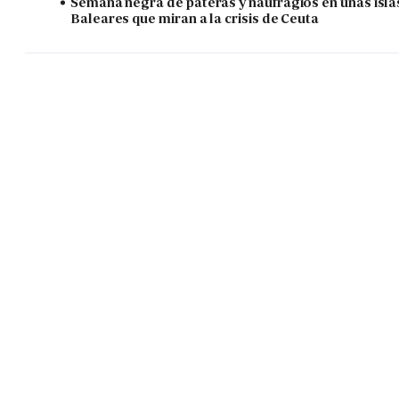
Semana negra de pateras y naufragios en unas isla
Baleares que miran a la crisis de Ceuta