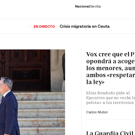
Nacional
Sevilla
Crisis migratoria en Ceuta
EN DIRECTO
RNACIONAL
ECONOMÍA
DEPORTES
SOCIEDAD
CULTURA
GENTE
PLAY
HISTORIA
ÚLTI
Vox cree que el P
opondrá a acoge
los menores, au
ambos «respeta
la ley»
Elías Bendodo pide al
Ejecutivo que no «eche l
pelota» a los territorios
Carlos Mullor
La Guardia Civil