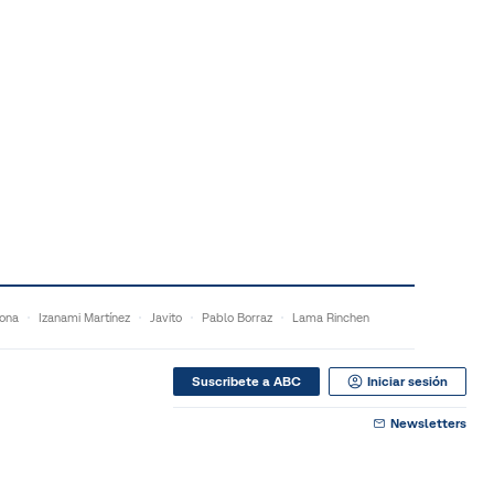
ona
Izanami Martínez
Javito
Pablo Borraz
Lama Rinchen
Suscribete a ABC
Iniciar sesión
Newsletters