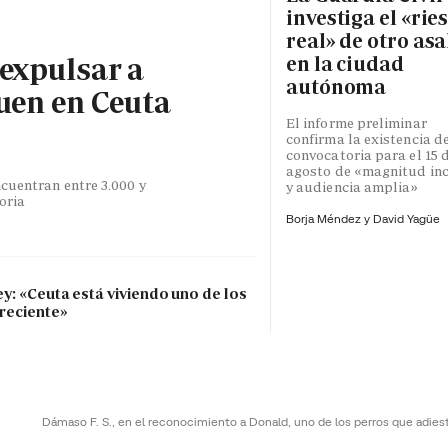
investiga el «rie
real» de otro asa
 expulsar a
en la ciudad
autónoma
uen en Ceuta
El informe preliminar
confirma la existencia d
convocatoria para el 15 
agosto de «magnitud inc
cuentran entre 3.000 y
y audiencia amplia»
toria
Borja Méndez y
David Yagüe
ey: «Ceuta está viviendo uno de los
 reciente»
Dámaso F. S., en el reconocimiento a Donald, uno de los perros que adies