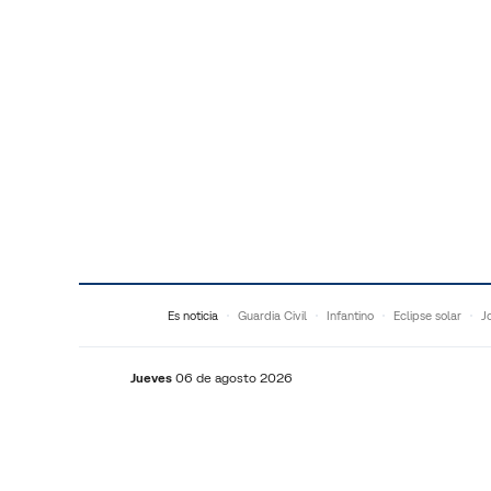
Saltar al contenido
Es noticia
Guardia Civil
Infantino
Eclipse solar
J
Jueves
06 de agosto 2026