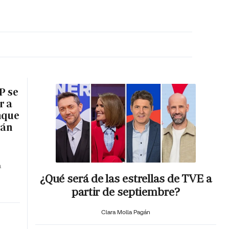
MA HORA
P se
r a
nque
rán
a
¿Qué será de las estrellas de TVE a
partir de septiembre?
Clara Molla Pagán