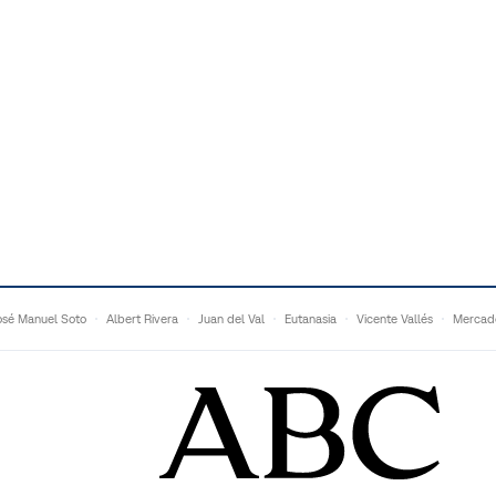
osé Manuel Soto
Albert Rivera
Juan del Val
Eutanasia
Vicente Vallés
Mercad
Adrián Quevedo
Ganaderos
Matteo Grandi