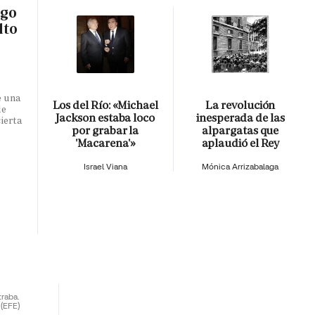
sgo
lto
e una
Los del Río: «Michael
La revolución
de
Jackson estaba loco
inesperada de las
ierta
por grabar la
alpargatas que
'Macarena'»
aplaudió el Rey
Israel Viana
Mónica Arrizabalaga
traba.
(EFE)