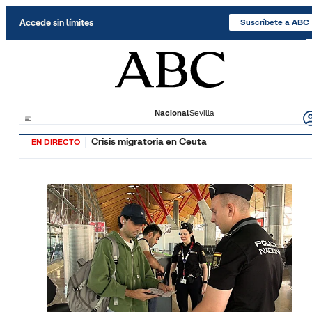
Saltar al contenido
Accede sin límites
Suscríbete a ABC
Nacional
Sevilla
Crisis migratoria en Ceuta
EN DIRECTO