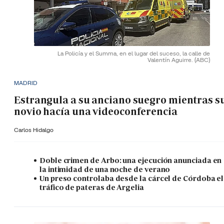
La Policía y el Summa, en el lugar del suceso, la calle de
Valentín Aguirre.
(ABC)
MADRID
Estrangula a su anciano suegro mientras s
novio hacía una videoconferencia
Carlos Hidalgo
Doble crimen de Arbo: una ejecución anunciada en
la intimidad de una noche de verano
Un preso controlaba desde la cárcel de Córdoba el
tráfico de pateras de Argelia