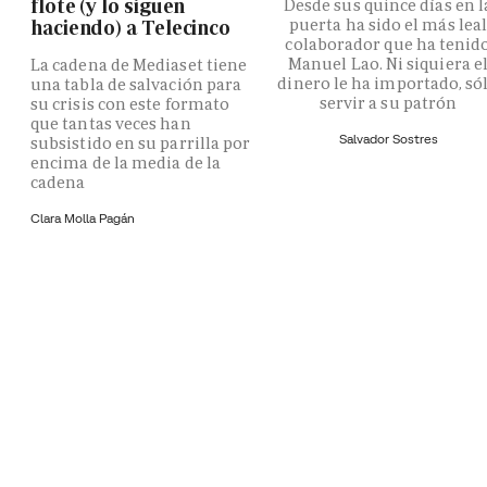
flote (y lo siguen
Desde sus quince días en l
puerta ha sido el más lea
haciendo) a Telecinco
colaborador que ha tenid
Manuel Lao. Ni siquiera e
La cadena de Mediaset tiene
dinero le ha importado, só
una tabla de salvación para
servir a su patrón
su crisis con este formato
que tantas veces han
Salvador Sostres
subsistido en su parrilla por
encima de la media de la
cadena
Clara Molla Pagán