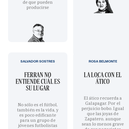
de que pueden
producirse
SALVADOR SOSTRES
ROSA BELMONTE
FERRAN NO
LA LOCA CON EL
ENTIENDE CUÁL ES
ÁTICO
SU LUGAR
El ático recuerda a
Galapagar. Por el
No sólo es el fútbol,
perjuicio bobo. Igual
también es la vida, y
que las joyas de
es poco edificante
Zapatero, aunque
para un grupo de
sean lo menos grave
jóvenes futbolistas