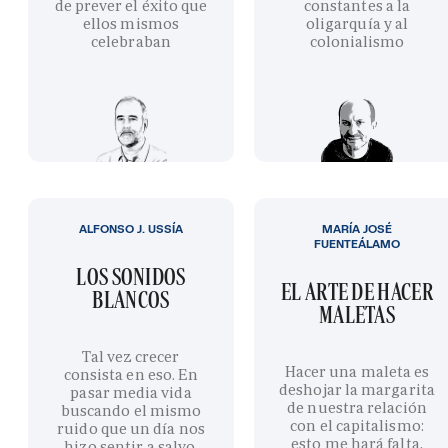
de prever el éxito que
constantes a la
ellos mismos
oligarquía y al
celebraban
colonialismo
ALFONSO J. USSÍA
MARÍA JOSÉ
FUENTEÁLAMO
LOS SONIDOS
EL ARTE DE HACER
BLANCOS
MALETAS
Tal vez crecer
Hacer una maleta es
consista en eso. En
deshojar la margarita
pasar media vida
de nuestra relación
buscando el mismo
con el capitalismo:
ruido que un día nos
esto me hará falta,
hizo sentir a salvo.