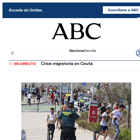
Saltar al contenido
Accede sin límites
Suscríbete a ABC
Nacional
Sevilla
Crisis migratoria en Ceuta
EN DIRECTO