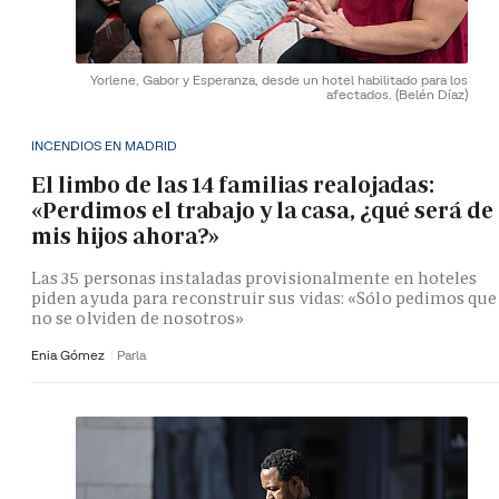
Yorlene, Gabor y Esperanza, desde un hotel habilitado para los
afectados.
(Belén Díaz)
INCENDIOS EN MADRID
El limbo de las 14 familias realojadas:
«Perdimos el trabajo y la casa, ¿qué será de
mis hijos ahora?»
Las 35 personas instaladas provisionalmente en hoteles
piden ayuda para reconstruir sus vidas: «Sólo pedimos que
no se olviden de nosotros»
Enia Gómez
Parla