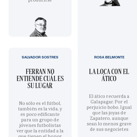
SALVADOR SOSTRES
ROSA BELMONTE
FERRAN NO
LA LOCA CON EL
ENTIENDE CUÁL ES
ÁTICO
SU LUGAR
El ático recuerda a
Galapagar. Por el
No sólo es el fútbol,
perjuicio bobo. Igual
también es la vida, y
que las joyas de
es poco edificante
Zapatero, aunque
para un grupo de
sean lo menos grave
jóvenes futbolistas
de sus negocietes
ver que la entidad a la
que tienen el honor