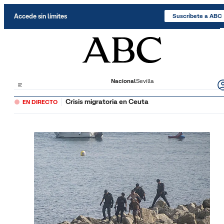
Saltar al contenido
Accede sin límites
Suscríbete a ABC
Nacional
Sevilla
Crisis migratoria en Ceuta
EN DIRECTO