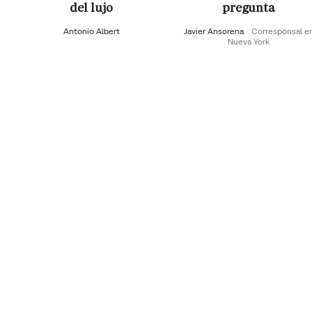
del lujo
pregunta
Antonio Albert
Javier Ansorena
Corresponsal e
Nueva York