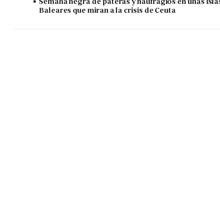
Semana negra de pateras y naufragios en unas isla
Baleares que miran a la crisis de Ceuta