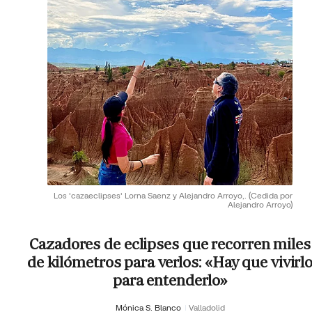
Los 'cazaeclipses' Lorna Saenz y Alejandro Arroyo,.
(Cedida por
Alejandro Arroyo)
Cazadores de eclipses que recorren miles
de kilómetros para verlos: «Hay que vivirl
para entenderlo»
Mónica S. Blanco
Valladolid