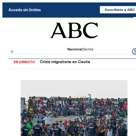
Saltar al contenido
Accede sin límites
Suscríbete a ABC
Nacional
Sevilla
Crisis migratoria en Ceuta
EN DIRECTO