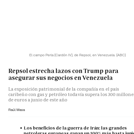
El campo Perla (Cardón IV), de Repsol, en Venezuela.
(ABC)
Repsol estrecha lazos con Trump para
asegurar sus negocios en Venezuela
La exposición patrimonial de la compañía en el país
caribeño con gas y petróleo todavía supera los 300 millone
de euros a junio de este año
Raúl Masa
Los beneficios de la guerra de Irán: las grandes
petroleras europeas ganan un 100% más hasta juni