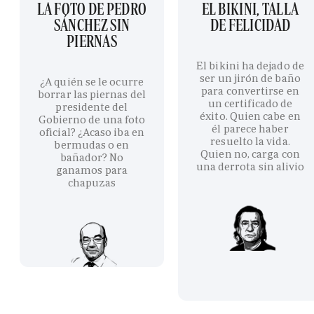
LA FOTO DE PEDRO
EL BIKINI, TALLA
SÁNCHEZ SIN
DE FELICIDAD
PIERNAS
El bikini ha dejado de
ser un jirón de baño
¿A quién se le ocurre
para convertirse en
borrar las piernas del
un certificado de
presidente del
éxito. Quien cabe en
Gobierno de una foto
él parece haber
oficial? ¿Acaso iba en
resuelto la vida.
bermudas o en
Quien no, carga con
bañador? No
una derrota sin alivio
ganamos para
chapuzas