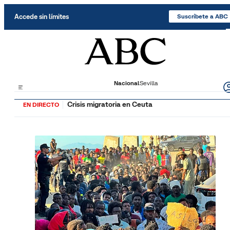
Saltar al contenido
Accede sin límites
Suscríbete a ABC
Nacional
Sevilla
Crisis migratoria en Ceuta
EN DIRECTO