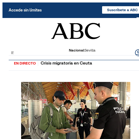
Saltar al contenido
Accede sin límites
Suscríbete a ABC
Nacional
Sevilla
Crisis migratoria en Ceuta
EN DIRECTO