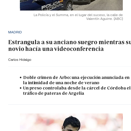
La Policía y el Summa, en el lugar del suceso, la calle de
Valentín Aguirre.
(ABC)
MADRID
Estrangula a su anciano suegro mientras s
novio hacía una videoconferencia
Carlos Hidalgo
Doble crimen de Arbo: una ejecución anunciada en
la intimidad de una noche de verano
Un preso controlaba desde la cárcel de Córdoba el
tráfico de pateras de Argelia