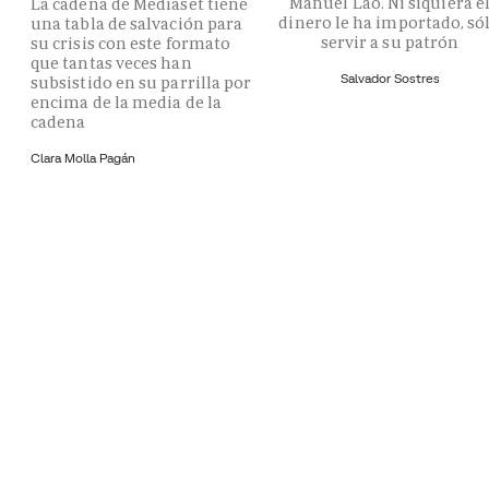
Manuel Lao. Ni siquiera e
La cadena de Mediaset tiene
dinero le ha importado, só
una tabla de salvación para
servir a su patrón
su crisis con este formato
que tantas veces han
Salvador Sostres
subsistido en su parrilla por
encima de la media de la
cadena
Clara Molla Pagán