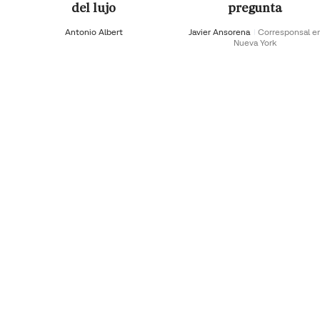
del lujo
pregunta
Antonio Albert
Javier Ansorena
Corresponsal e
Nueva York