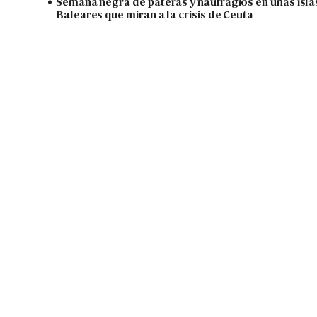
Semana negra de pateras y naufragios en unas isla
Baleares que miran a la crisis de Ceuta