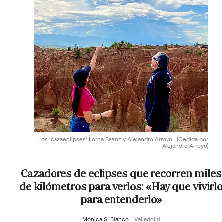
Los 'cazaeclipses' Lorna Saenz y Alejandro Arroyo,.
(Cedida por
Alejandro Arroyo)
Cazadores de eclipses que recorren miles
de kilómetros para verlos: «Hay que vivirl
para entenderlo»
Mónica S. Blanco
Valladolid