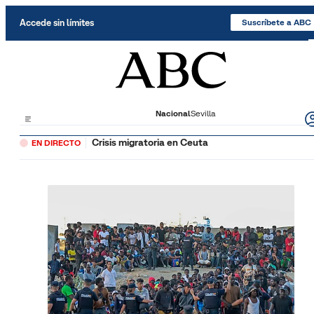
Saltar al contenido
Accede sin límites
Suscríbete a ABC
Nacional
Sevilla
Crisis migratoria en Ceuta
EN DIRECTO