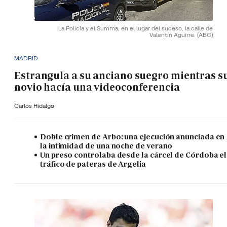
La Policía y el Summa, en el lugar del suceso, la calle de
Valentín Aguirre.
(ABC)
MADRID
Estrangula a su anciano suegro mientras s
novio hacía una videoconferencia
Carlos Hidalgo
Doble crimen de Arbo: una ejecución anunciada en
la intimidad de una noche de verano
Un preso controlaba desde la cárcel de Córdoba el
tráfico de pateras de Argelia