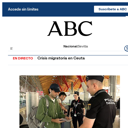
Saltar al contenido
Accede sin límites
Suscríbete a ABC
Nacional
Sevilla
Crisis migratoria en Ceuta
EN DIRECTO