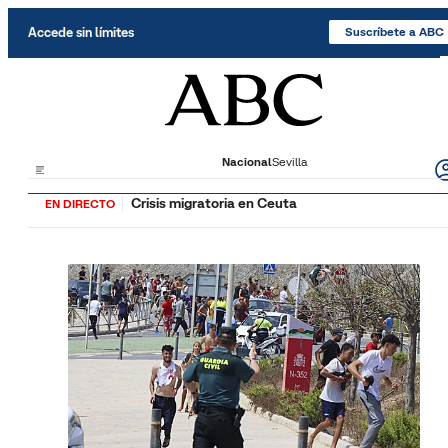
Saltar al contenido
Accede sin límites
Suscríbete a ABC
Nacional
Sevilla
Crisis migratoria en Ceuta
EN DIRECTO