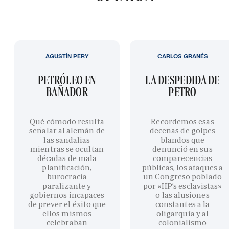
AGUSTÍN PERY
CARLOS GRANÉS
PETRÓLEO EN
LA DESPEDIDA DE
BAÑADOR
PETRO
Qué cómodo resulta
Recordemos esas
señalar al alemán de
decenas de golpes
las sandalias
blandos que
mientras se ocultan
denunció en sus
décadas de mala
comparecencias
planificación,
públicas, los ataques a
burocracia
un Congreso poblado
paralizante y
por «HP’s esclavistas»
gobiernos incapaces
o las alusiones
de prever el éxito que
constantes a la
ellos mismos
oligarquía y al
celebraban
colonialismo