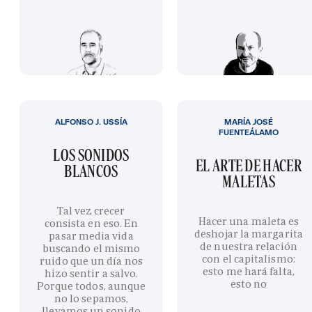
ALFONSO J. USSÍA
MARÍA JOSÉ
FUENTEÁLAMO
LOS SONIDOS
EL ARTE DE HACER
BLANCOS
MALETAS
Tal vez crecer
Hacer una maleta es
consista en eso. En
deshojar la margarita
pasar media vida
de nuestra relación
buscando el mismo
con el capitalismo:
ruido que un día nos
esto me hará falta,
hizo sentir a salvo.
esto no
Porque todos, aunque
no lo sepamos,
llevamos un sonido