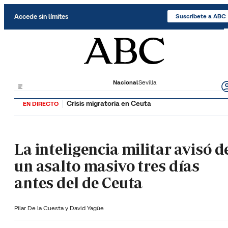
Saltar al contenido
Accede sin límites
Suscríbete a ABC
Nacional
Sevilla
Crisis migratoria en Ceuta
EN DIRECTO
La inteligencia militar avisó d
un asalto masivo tres días
antes del de Ceuta
Pilar De la Cuesta y
David Yagüe